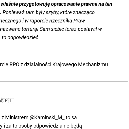
- właśnie przygotowuję opracowanie prawne na ten
ł.
Ponieważ tam były szyby, które znacząco
onecznego i w raporcie Rzecznika Praw
 nazwane torturą! Sam siebie teraz postawił w
za to odpowiedzieć
orcie RPO z działalności Krajowego Mechanizmu
✌️🇵🇱
ę z Ministrem
@Kaminski_M_
to są
tury i za to osoby odpowiedzialne będą