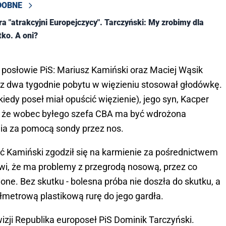
DOBNE
ra "atrakcyjni Europejczycy". Tarczyński: My zrobimy dla
tko. A oni?
posłowie PiS: Mariusz Kamiński oraz Maciej Wąsik
zez dwa tygodnie pobytu w więzieniu stosował głodówkę.
iedy poseł miał opuścić więzienie), jego syn, Kacper
, że wobec byłego szefa CBA ma być wdrożona
a za pomocą sondy przez nos.
ć Kamiński zgodził się na karmienie za pośrednictwem
owi, że ma problemy z przegrodą nosową, przez co
one. Bez skutku - bolesna próba nie doszła do skutku, a
metrową plastikową rurę do jego gardła.
izji Republika europoseł PiS Dominik Tarczyński.