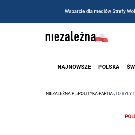
Wsparcie dla mediów Strefy Wol
NAJNOWSZE
POLSKA
ŚW
NIEZALEŻNA.PL
›
POLITYKA
›
PARTIA
›
„TO BYŁY 
POL