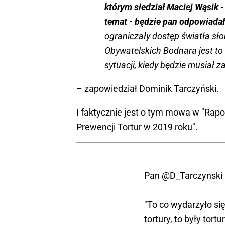
którym siedział Maciej Wąsik 
temat - będzie pan odpowiada
ograniczały dostęp światła sł
Obywatelskich Bodnara jest to
sytuacji, kiedy będzie musiał 
– zapowiedział Dominik Tarczyński.
I faktycznie jest o tym mowa w "Rap
Prewencji Tortur w 2019 roku".
Pan
@D_Tarczynski
"To co wydarzyło si
tortury, to były tor