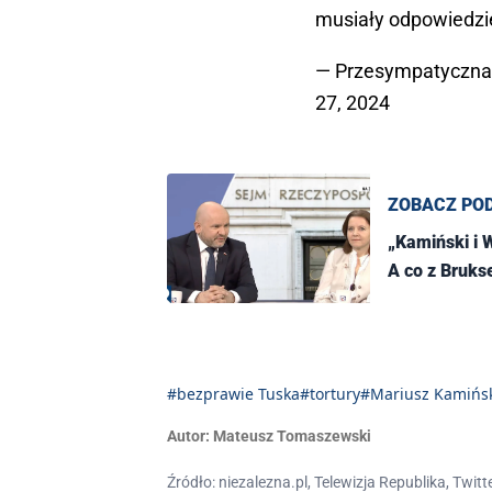
musiały odpowiedzi
— Przesympatyczna
27, 2024
ZOBACZ PO
„Kamiński i 
A co z Bruks
#bezprawie Tuska
#tortury
#Mariusz Kamińs
Autor:
Mateusz Tomaszewski
Źródło: niezalezna.pl, Telewizja Republika, Twitt