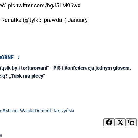
eć"
pic.twitter.com/hgJ51M96wx
 Renatka (@tylko_prawda_)
January
DOBNE
Wąsik byli torturowani" - PiS i Konfederacja jednym głosem.
elą? „Tusk ma plecy”
ki
#Maciej Wąsik
#Dominik Tarczyński
er