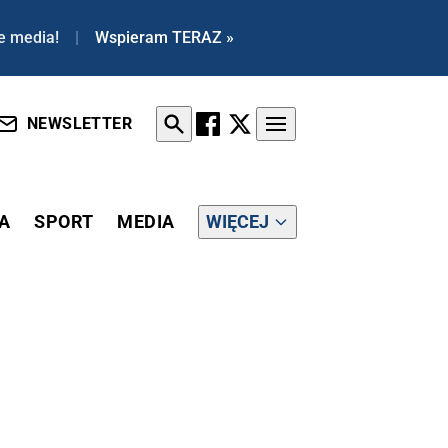
e media!
|
Wspieram TERAZ »
NEWSLETTER
A
SPORT
MEDIA
WIĘCEJ
ŁANIACH WZGLĘDEM KAMIŃSKIEGO I WĄSIKA