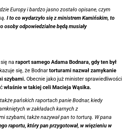
ie Europy i bardzo jasno zostało opisane, czym
 są.
I to co wydarzyło się z ministrem Kamińskim, to
za to osoby odpowiedzialne będą musiały
 się na
raport samego Adama Bodnara, gdy ten był
azuje się, że Bodnar
torturami nazwał zamykanie
i szybami.
Obecnie jako już minister sprawiedliwości
ąć
właśnie w takiej celi Macieja Wąsika.
 także pańskich raportach panie Bodnar, kiedy
zamkniętych w zakładach karnych z
mi szybami, także nazywał pan to torturą. W pana
ego raportu, który pan przygotował, w więzieniu w