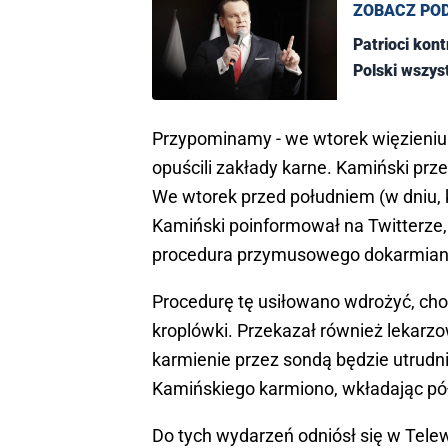
ZOBACZ PO
Patrioci kont
Polski wszys
Przypominamy - we wtorek więzieniu 
opuścili zakłady karne. Kamiński pr
We wtorek przed południem (w dniu, k
Kamiński poinformował na Twitterze
procedura przymusowego dokarmiani
Procedurę tę usiłowano wdrożyć, cho
kroplówki. Przekazał również lekarz
karmienie przez sondą będzie utrudni
Kamińskiego karmiono, wkładając pół
Do tych wydarzeń odniósł się w Telew