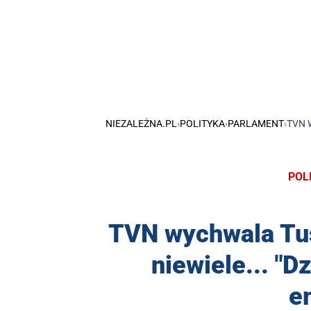
NIEZALEŻNA.PL
›
POLITYKA
›
PARLAMENT
›
TVN 
POL
TVN wychwala Tu
niewiele... "D
e