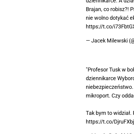
dziennikarce. A dział
Brajan, co robisz?! 
nie wolno dotykać 
https://t.co/i73Fbt
— Jacek Milewski (
"Profesor Tusk w bo
dziennikarce Wyborc
niebezpieczeństwo. 
mikroport. Czy odda
Tak bym to widział.
https://t.co/DjruFXb