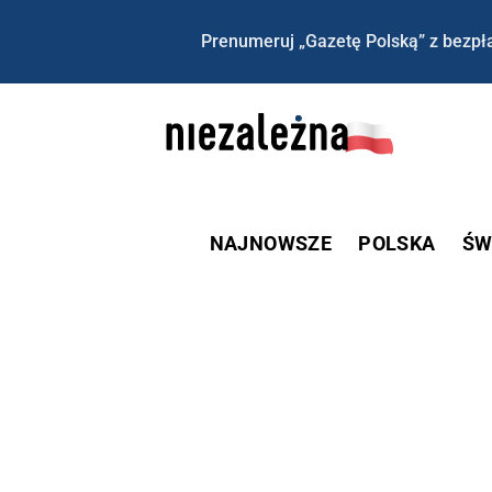
Prenumeruj „Gazetę Polską” z bezpła
NAJNOWSZE
POLSKA
ŚW