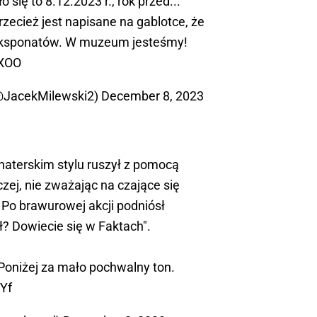
o się to 8.12.2023 r., rok przed...
Przecież jest napisane na gablotce, że
eksponatów. W muzeum jesteśmy!
GXOO
@JacekMilewski2)
December 8, 2023
haterskim stylu ruszył z pomocą
zej, nie zważając na czające się
Po brawurowej akcji podniósł
ł? Dowiecie się w Faktach".
 Poniżej za mało pochwalny ton.
jYf