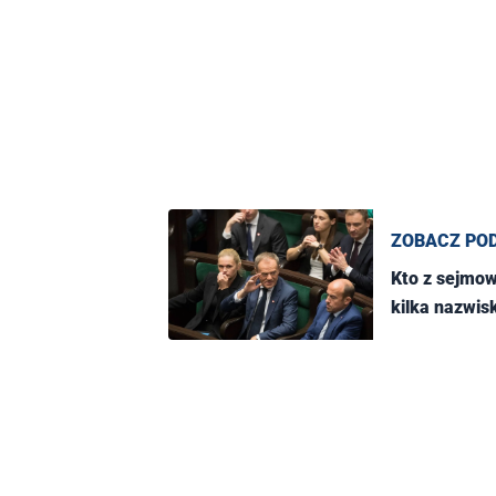
ZOBACZ PO
Kto z sejmowej większości dostanie teki ministra? Tusk potwierdził
kilka nazwis