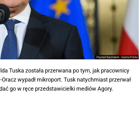
Zbyszek Kaczmarek - Gazeta Polska
lda Tuska została przerwana po tym, jak pracownicy
-Oracz wypadł mikroport. Tusk natychmiast przerwał
ddać go w ręce przedstawicielki mediów Agory.