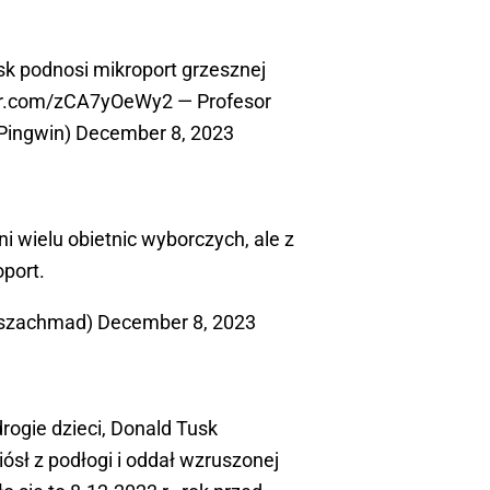
usk podnosi mikroport grzesznej
ter.com/zCA7yOeWy2
— Profesor
Pingwin)
December 8, 2023
łni wielu obietnic wyborczych, ale z
oport.
@szachmad)
December 8, 2023
drogie dzieci, Donald Tusk
ósł z podłogi i oddał wzruszonej