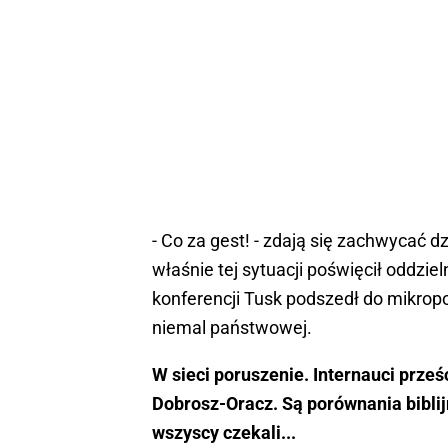
- Co za gest! - zdają się zachwycać 
właśnie tej sytuacji poświęcił oddzie
konferencji Tusk podszedł do mikropo
niemal państwowej.
W sieci poruszenie. Internauci prześ
Dobrosz-Oracz. Są porównania biblij
wszyscy czekali...