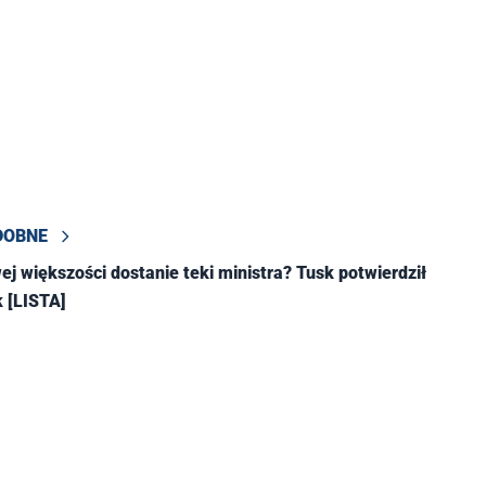
DOBNE
k [LISTA]