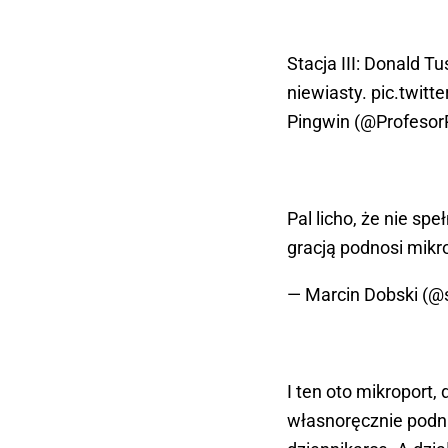
Stacja III: Donald T
niewiasty.
pic.twit
Pingwin (@Profesor
Pal licho, że nie spe
gracją podnosi mikr
— Marcin Dobski (
I ten oto mikroport, 
własnoręcznie podni