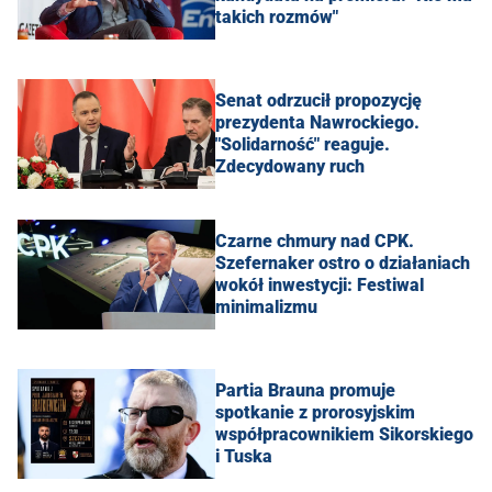
takich rozmów"
Senat odrzucił propozycję
prezydenta Nawrockiego.
"Solidarność" reaguje.
Zdecydowany ruch
Czarne chmury nad CPK.
Szefernaker ostro o działaniach
wokół inwestycji: Festiwal
minimalizmu
Partia Brauna promuje
spotkanie z prorosyjskim
współpracownikiem Sikorskiego
i Tuska