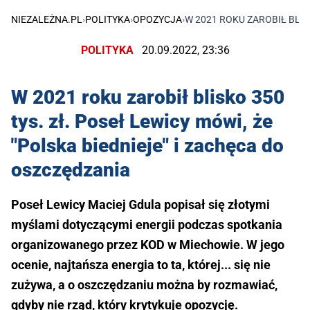
NIEZALEŻNA.PL
›
POLITYKA
›
OPOZYCJA
›
W 2021 ROKU ZAROBIŁ BLIS
POLITYKA
20.09.2022, 23:36
W 2021 roku zarobił blisko 350
tys. zł. Poseł Lewicy mówi, że
"Polska biednieje" i zachęca do
oszczędzania
Poseł Lewicy Maciej Gdula popisał się złotymi
myślami dotyczącymi energii podczas spotkania
organizowanego przez KOD w Miechowie. W jego
ocenie, najtańsza energia to ta, której... się nie
zużywa, a o oszczędzaniu można by rozmawiać,
gdyby nie rząd, który krytykuje opozycję.