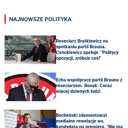
NAJNOWSZE POLITYKA
Reseciarz Bratkiewicz na
spotkaniu partii Brauna.
Cenckiewicz apeluje. "Politycy
opozycji, zróbcie coś!"
Echa współpracy partii Brauna z
reseciarzem. Bosak: Coraz
więcej dziwnych ludzi
Bocheński zdementował
medialne rewelacje ws.
kandydata na premiera. "Nie ma