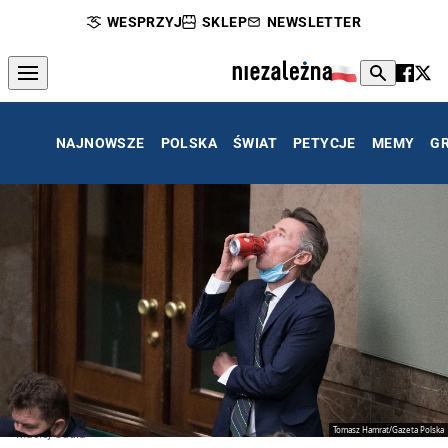
WESPRZYJ
SKLEP
NEWSLETTER
NAJNOWSZE
POLSKA
ŚWIAT
PETYCJE
MEMY
G
Tomasz Hamrat/Gazeta Polska
Maciej Gdula