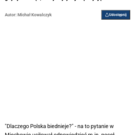
Autor:
Michał Kowalczyk
Udostępnij
"Dlaczego Polska biednieje?" - na to pytanie w
Miechowie usiłował odpowiedzieć m.in. poseł