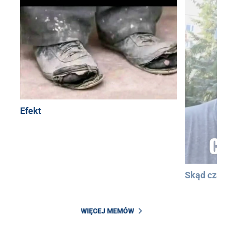
Efekt
Skąd cza
WIĘCEJ MEMÓW