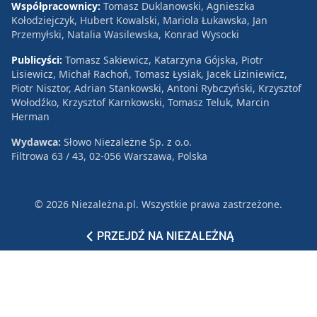
Współpracownicy:
Tomasz Duklanowski, Agnieszka
Kołodziejczyk, Hubert Kowalski, Mariola Łukawska, Jan
Przemyłski, Natalia Wasilewska, Konrad Wysocki
Publicyści:
Tomasz Sakiewicz, Katarzyna Gójska, Piotr
Lisiewicz, Michał Rachoń, Tomasz Łysiak, Jacek Liziniewicz,
Piotr Nisztor, Adrian Stankowski, Antoni Rybczyński, Krzysztof
Wołodźko, Krzysztof Karnkowski, Tomasz Teluk, Marcin
Herman
Wydawca:
Słowo Niezależne Sp. z o.o.
Filtrowa 63 / 43, 02-056 Warszawa, Polska
© 2026 Niezależna.pl. Wszystkie prawa zastrzeżone.
Patronat
Reklama
Polityka prywatności
PRZEJDŹ NA NIEZALEŻNĄ