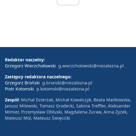
Redaktor naczelny:
Grzegorz Wierzchołowski
g.wierzcholowski@niezalezna.pl
Zastępcy redaktora naczelnego:
Grzegorz Broński
g.bronski@niezalezna.pl
Piotr Kotomski
p.kotomski@niezalezna.pl
Zespół:
Michał Dzierżak, Michał Kowalczyk, Beata Mańkowska,
Janusz Milewski, Tomasz Grodecki, Sabina Treffler, Aleksander
Mimier, Przemysław Obłuski, Magdalena Żuraw, Anna Zyzek,
Mateusz Mol, Mateusz Święcicki