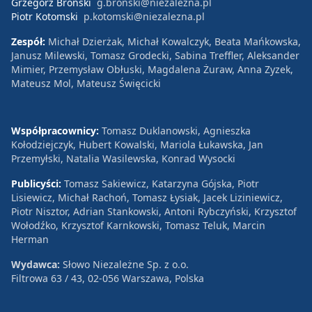
Grzegorz Broński
g.bronski@niezalezna.pl
Piotr Kotomski
p.kotomski@niezalezna.pl
Zespół:
Michał Dzierżak, Michał Kowalczyk, Beata Mańkowska,
Janusz Milewski, Tomasz Grodecki, Sabina Treffler, Aleksander
Mimier, Przemysław Obłuski, Magdalena Żuraw, Anna Zyzek,
Mateusz Mol, Mateusz Święcicki
Współpracownicy:
Tomasz Duklanowski, Agnieszka
Kołodziejczyk, Hubert Kowalski, Mariola Łukawska, Jan
Przemyłski, Natalia Wasilewska, Konrad Wysocki
Publicyści:
Tomasz Sakiewicz, Katarzyna Gójska, Piotr
Lisiewicz, Michał Rachoń, Tomasz Łysiak, Jacek Liziniewicz,
Piotr Nisztor, Adrian Stankowski, Antoni Rybczyński, Krzysztof
Wołodźko, Krzysztof Karnkowski, Tomasz Teluk, Marcin
Herman
Wydawca:
Słowo Niezależne Sp. z o.o.
Filtrowa 63 / 43, 02-056 Warszawa, Polska