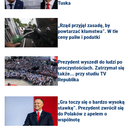
Tuska
„Rząd przyjął zasadę, by
powtarzać kłamstwa”. W tle
ceny paliw i podatki
Prezydent wyszedł do ludzi po
uroczystościach. Zatrzymał się
także... przy studiu TV
Republika
„Gra toczy się o bardzo wysoką
stawkę”. Prezydent zwrócił się
do Polaków z apelem o
wspólnotę