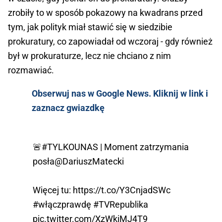
zrobiły to w sposób pokazowy na kwadrans przed
tym, jak polityk miał stawić się w siedzibie
prokuratury, co zapowiadał od wczoraj - gdy również
był w prokuraturze, lecz nie chciano z nim
rozmawiać.
Obserwuj nas w Google News. Kliknij w link i
zaznacz gwiazdkę
🚨
#TYLKOUNAS
| Moment zatrzymania
posła
@DariuszMatecki
Więcej tu:
https://t.co/Y3CnjadSWc
#włączprawdę
#TVRepublika
pic.twitter.com/XzWkiMJ4T9