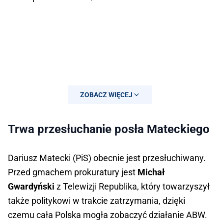
ZOBACZ WIĘCEJ
Trwa przesłuchanie posła Mateckiego
Dariusz Matecki (PiS) obecnie jest przesłuchiwany.
Przed gmachem prokuratury jest
Michał
— Telewizja Republika 🇵🇱
Gwardyński
z Telewizji Republika, który towarzyszył
#włączprawdę (@RepublikaTV)
March
także politykowi w trakcie zatrzymania, dzięki
7, 2025
czemu cała Polska mogła zobaczyć działanie ABW.