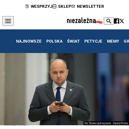
WESPRZYJ
SKLEP
NEWSLETTER
NAJNOWSZE
POLSKA
ŚWIAT
PETYCJE
MEMY
G
fot. Tomasz Jędrzejowski - Gazeta Polska
Dariusz Matecki