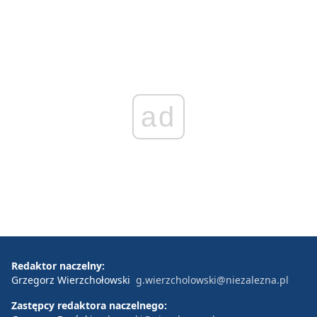
ad
Redaktor naczelny:
Grzegorz Wierzchołowski
g.wierzcholowski@niezalezna.pl
Zastępcy redaktora naczelnego: