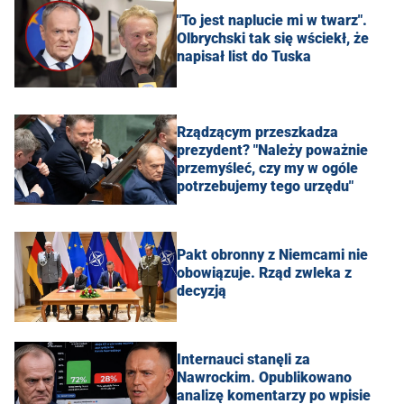
"To jest naplucie mi w twarz".
Olbrychski tak się wściekł, że
napisał list do Tuska
Rządzącym przeszkadza
prezydent? "Należy poważnie
przemyśleć, czy my w ogóle
potrzebujemy tego urzędu"
Pakt obronny z Niemcami nie
obowiązuje. Rząd zwleka z
decyzją
Internauci stanęli za
Nawrockim. Opublikowano
analizę komentarzy po wpisie