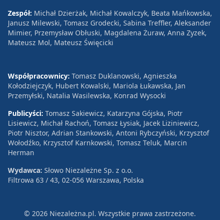
Zespół:
Michał Dzierżak, Michał Kowalczyk, Beata Mańkowska,
Janusz Milewski, Tomasz Grodecki, Sabina Treffler, Aleksander
Mimier, Przemysław Obłuski, Magdalena Żuraw, Anna Zyzek,
Mateusz Mol, Mateusz Święcicki
Współpracownicy:
Tomasz Duklanowski, Agnieszka
Kołodziejczyk, Hubert Kowalski, Mariola Łukawska, Jan
Przemyłski, Natalia Wasilewska, Konrad Wysocki
Publicyści:
Tomasz Sakiewicz, Katarzyna Gójska, Piotr
Lisiewicz, Michał Rachoń, Tomasz Łysiak, Jacek Liziniewicz,
Piotr Nisztor, Adrian Stankowski, Antoni Rybczyński, Krzysztof
Wołodźko, Krzysztof Karnkowski, Tomasz Teluk, Marcin
Herman
Wydawca:
Słowo Niezależne Sp. z o.o.
Filtrowa 63 / 43, 02-056 Warszawa, Polska
© 2026 Niezależna.pl. Wszystkie prawa zastrzeżone.