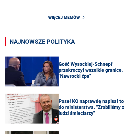
WIĘCEJ MEMÓW
NAJNOWSZE POLITYKA
Gość Wysockiej-Schnepf
przekroczył wszelkie granice.
"Nawrocki ćpa"
Poseł KO naprawdę napisał to
do ministerstwa. "Zrobiliśmy z
ludzi śmieciarzy"