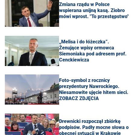
Zmiana rządu w Polsce
wspierana unijną kasą. Ziobro
mówi wprost. "To przestępstwo"
„Melisa i do łóżeczka”.
Żenujące wpisy ormowca
Siemoniaka pod adresem prof.
Cenckiewicza
Foto-symbol z rocznicy
prezydentury Nawrockiego.
Niesamowite ujęcie hitem sieci.
ZOBACZ ZDJĘCIA
Drewnicki rozpoczął zbiórkę
podpisów. Padły mocne słowa o
obecnej sytuacji w Krakowie