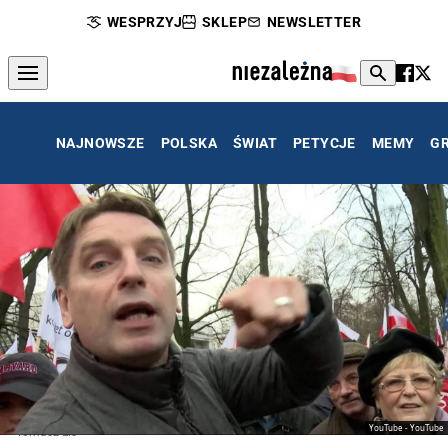
WESPRZYJ
SKLEP
NEWSLETTER
NAJNOWSZE
POLSKA
ŚWIAT
PETYCJE
MEMY
G
YouTube - YouTube
Tomasz Lis