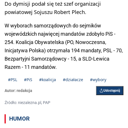
Do dymisji podał się też szef organizacji
powiatowej Sojuszu Robert Plech.
W wyborach samorządowych do sejmików
wojewódzkich najwięcej mandatów zdobyło PiS -
254. Koalicja Obywatelska (PO, Nowoczesna,
Inicjatywa Polska) otrzymała 194 mandaty, PSL - 70,
Bezpartyjni Samorządowcy - 15, a SLD-Lewica
Razem - 11 mandatów.
#PSL
#PiS
#koalicja
#działacze
#wybory
Autor:
redakcja
Udostępnij
Źródło: niezalezna.pl, PAP
HUMOR