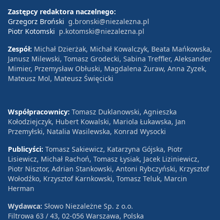
Zastępcy redaktora naczelnego:
Grzegorz Broński
g.bronski@niezalezna.pl
Piotr Kotomski
p.kotomski@niezalezna.pl
Zespół:
Michał Dzierżak, Michał Kowalczyk, Beata Mańkowska,
Janusz Milewski, Tomasz Grodecki, Sabina Treffler, Aleksander
Mimier, Przemysław Obłuski, Magdalena Żuraw, Anna Zyzek,
Mateusz Mol, Mateusz Święcicki
Współpracownicy:
Tomasz Duklanowski, Agnieszka
Kołodziejczyk, Hubert Kowalski, Mariola Łukawska, Jan
Przemyłski, Natalia Wasilewska, Konrad Wysocki
Publicyści:
Tomasz Sakiewicz, Katarzyna Gójska, Piotr
Lisiewicz, Michał Rachoń, Tomasz Łysiak, Jacek Liziniewicz,
Piotr Nisztor, Adrian Stankowski, Antoni Rybczyński, Krzysztof
Wołodźko, Krzysztof Karnkowski, Tomasz Teluk, Marcin
Herman
Wydawca:
Słowo Niezależne Sp. z o.o.
Filtrowa 63 / 43, 02-056 Warszawa, Polska