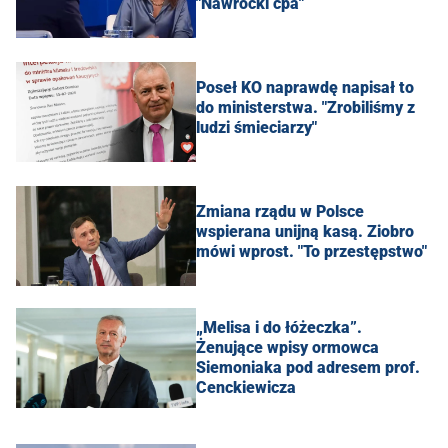
"Nawrocki ćpa"
Poseł KO naprawdę napisał to
do ministerstwa. "Zrobiliśmy z
ludzi śmieciarzy"
Zmiana rządu w Polsce
wspierana unijną kasą. Ziobro
mówi wprost. "To przestępstwo"
„Melisa i do łóżeczka”.
Żenujące wpisy ormowca
Siemoniaka pod adresem prof.
Cenckiewicza