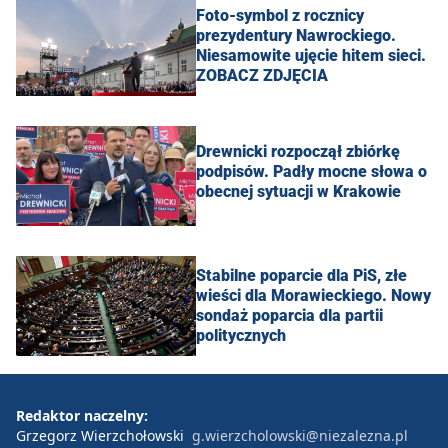
Foto-symbol z rocznicy
prezydentury Nawrockiego.
Niesamowite ujęcie hitem sieci.
ZOBACZ ZDJĘCIA
Drewnicki rozpoczął zbiórkę
podpisów. Padły mocne słowa o
obecnej sytuacji w Krakowie
Stabilne poparcie dla PiS, złe
wieści dla Morawieckiego. Nowy
sondaż poparcia dla partii
politycznych
Redaktor naczelny:
Grzegorz Wierzchołowski
g.wierzcholowski@niezalezna.pl