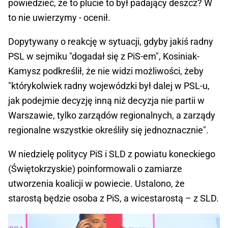
powiedzieć, że to plucie to był padający deszcz? W
to nie uwierzymy - ocenił.
Dopytywany o reakcję w sytuacji, gdyby jakiś radny
PSL w sejmiku "dogadał się z PiS-em", Kosiniak-
Kamysz podkreślił, że nie widzi możliwości, żeby
"którykolwiek radny wojewódzki był dalej w PSL-u,
jak podejmie decyzję inną niż decyzja nie partii w
Warszawie, tylko zarządów regionalnych, a zarządy
regionalne wszystkie określiły się jednoznacznie".
W niedzielę politycy PiS i SLD z powiatu koneckiego
(Świętokrzyskie) poinformowali o zamiarze
utworzenia koalicji w powiecie. Ustalono, że
starostą będzie osoba z PiS, a wicestarostą – z SLD.