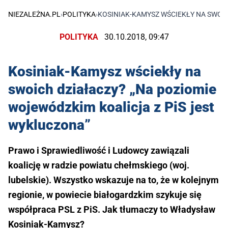
NIEZALEŻNA.PL
›
POLITYKA
›
KOSINIAK-KAMYSZ WŚCIEKŁY NA SWOIC
POLITYKA
30.10.2018, 09:47
Kosiniak-Kamysz wściekły na
swoich działaczy? „Na poziomie
wojewódzkim koalicja z PiS jest
wykluczona”
Prawo i Sprawiedliwość i Ludowcy zawiązali
koalicję w radzie powiatu chełmskiego (woj.
lubelskie). Wszystko wskazuje na to, że w kolejnym
regionie, w powiecie białogardzkim szykuje się
współpraca PSL z PiS. Jak tłumaczy to Władysław
Kosiniak-Kamysz?