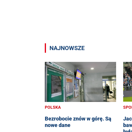
NAJNOWSZE
SPO
POLSKA
Jac
Bezrobocie znów w górę. Są
baw
nowe dane
był