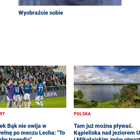
Wyobraźcie sobie
RT
POLSKA
ek Bąk nie owija w
Tam już można pływać.
ełnę po meczu Lecha: "To
Kąpieliska nad jeziorem U
aby tragedia"
i Mikołajskim znów otwar