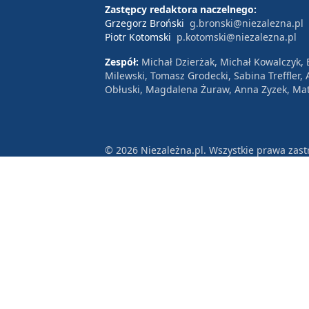
Zastępcy redaktora naczelnego:
Grzegorz Broński
g.bronski@niezalezna.pl
Piotr Kotomski
p.kotomski@niezalezna.pl
Zespół:
Michał Dzierżak, Michał Kowalczyk,
Milewski, Tomasz Grodecki, Sabina Treffler
Obłuski, Magdalena Żuraw, Anna Zyzek, Mat
© 2026 Niezależna.pl. Wszystkie prawa zast