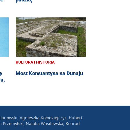
KULTURA I HISTORIA
ę
Most Konstantyna na Dunaju
a,
lanowski, Agnieszka Kołodziejczyk, Hubert
n Przemyłski, Natalia Wasilewska, Konrad