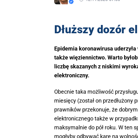
Dłuższy dozór e
Epidemia koronawirusa uderzyła 
także więziennictwo. Warto byłob
liczbę skazanych z niskimi wyro
elektroniczny.
Obecnie taka możliwość przysługu
miesięcy (został on przedłużony p
prawników przekonuje, że dobrym
elektronicznego także w przypadku 
maksymalnie do pół roku. W ten 
mogłyby odbywać karę na wolności