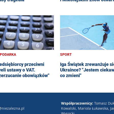
PODARKA
SPORT
edsiębiorcy przeciwni
Iga Świątek zrewanżuje si
eli ustawy o VAT.
Ukraince? "Jestem ciekaw
zerzucanie obowiązków"
co zmieni"
Współpracownicy:
Tomasz Duk
@niezalezna.pl
Kowalski, Mariola Łukawska, Ja
Wysocki