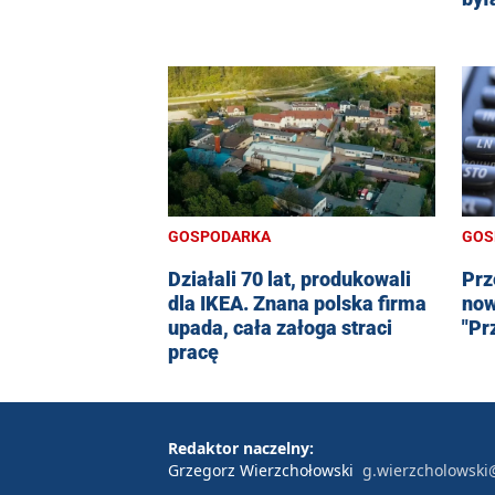
GOSPODARKA
GOS
Działali 70 lat, produkowali
Prz
dla IKEA. Znana polska firma
now
upada, cała załoga straci
"Pr
pracę
Redaktor naczelny:
Grzegorz Wierzchołowski
g.wierzcholowski