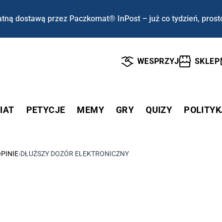
tną dostawą przez Paczkomat® InPost – już co tydzień, prost
WESPRZYJ
SKLEP
IAT
PETYCJE
MEMY
GRY
QUIZY
POLITYK
PINIE
›
DŁUŻSZY DOZÓR ELEKTRONICZNY