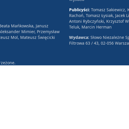
Publicyści:
Tomasz Sakiewicz, K
Rachoń, Tomasz Łysiak, Jacek Li
Antoni Rybczyński, Krzysztof 
 Beata Mańkowska, Janusz
Teluk, Marcin Herman
, Aleksander Mimier, Przemysław
eusz Mol, Mateusz Święcicki
Wydawca:
Słowo Niezależne Sp
Filtrowa 63 / 43, 02-056 Warsz
rzeżone.