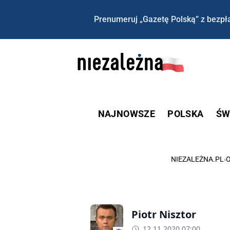
Prenumeruj „Gazetę Polską” z bezpła
NAJNOWSZE
POLSKA
ŚW
NIEZALEŻNA.PL
›
O
Piotr Nisztor
12.11.2020 07:00