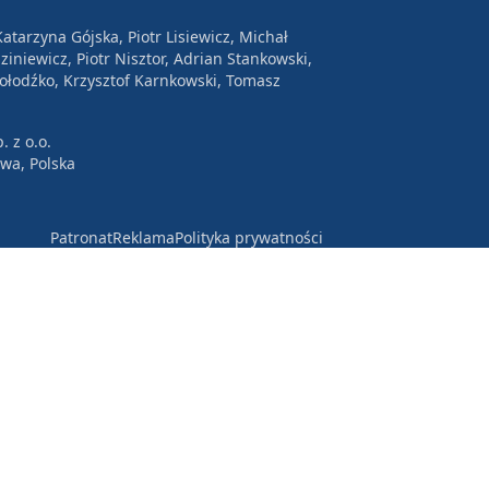
atarzyna Gójska, Piotr Lisiewicz, Michał
ziniewicz, Piotr Nisztor, Adrian Stankowski,
Wołodźko, Krzysztof Karnkowski, Tomasz
. z o.o.
awa, Polska
Patronat
Reklama
Polityka prywatności