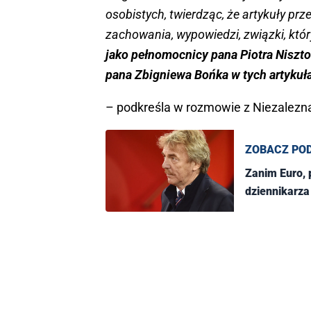
osobistych, twierdząc, że artykuły pr
zachowania, wypowiedzi, związki, któr
jako pełnomocnicy pana Piotra Niszto
pana Zbigniewa Bońka w tych artykuł
– podkreśla w rozmowie z Niezalezn
ZOBACZ PO
Zanim Euro, przed Bońkiem wizyta w sądzie. Czy odpowie na pytania
dziennikarza