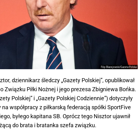
Filip Blazejowski/Gazeta Polska
sztor, dziennikarz śledczy „Gazety Polskiej”, opublikował
o Związku Piłki Nożnej i jego prezesa Zbigniewa Bońka.
ety Polskiej” i „Gazety Polskiej Codziennie”) dotyczyły
ny na współpracy z piłkarską federacją spółki SportFive
ego, byłego kapitana SB. Oprócz tego Nisztor ujawnił
żącą do brata i bratanka szefa związku.