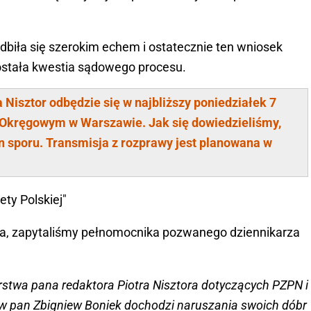
biła się szerokim echem i ostatecznie ten wniosek
została kwestia sądowego procesu.
Nisztor odbędzie się w najbliższy poniedziałek 7
 Okręgowym w Warszawie. Jak się dowiedzieliśmy,
n sporu. Transmisja z rozprawy jest planowana w
ty Polskiej"
awa, zapytaliśmy pełnomocnika pozwanego dziennikarza
orstwa pana redaktora Piotra Nisztora dotyczących PZPN i
ów pan Zbigniew Boniek dochodzi naruszania swoich dóbr