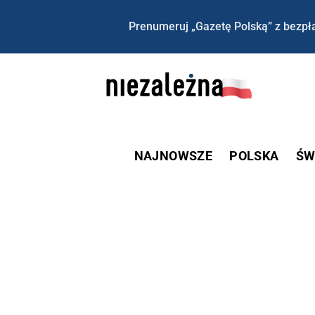
Prenumeruj „Gazetę Polską” z bezpła
NAJNOWSZE
POLSKA
ŚW