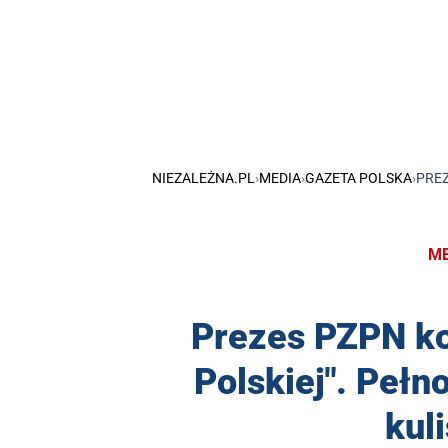
NIEZALEŻNA.PL
›
MEDIA
›
GAZETA POLSKA
›
PREZ
ME
Prezes PZPN ko
Polskiej". Pełn
kul