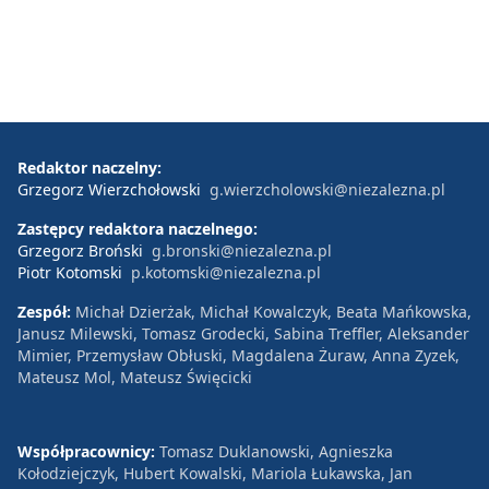
Redaktor naczelny:
Grzegorz Wierzchołowski
g.wierzcholowski@niezalezna.pl
Zastępcy redaktora naczelnego:
Grzegorz Broński
g.bronski@niezalezna.pl
Piotr Kotomski
p.kotomski@niezalezna.pl
Zespół:
Michał Dzierżak, Michał Kowalczyk, Beata Mańkowska,
Janusz Milewski, Tomasz Grodecki, Sabina Treffler, Aleksander
Mimier, Przemysław Obłuski, Magdalena Żuraw, Anna Zyzek,
Mateusz Mol, Mateusz Święcicki
Współpracownicy:
Tomasz Duklanowski, Agnieszka
Kołodziejczyk, Hubert Kowalski, Mariola Łukawska, Jan