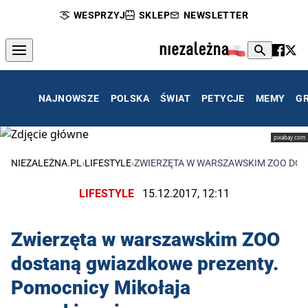
WESPRZYJ
SKLEP
NEWSLETTER
NAJNOWSZE
POLSKA
ŚWIAT
PETYCJE
MEMY
G
pixabay.com
NIEZALEŻNA.PL
›
LIFESTYLE
›
ZWIERZĘTA W WARSZAWSKIM ZOO DOS
LIFESTYLE
15.12.2017, 12:11
Zwierzęta w warszawskim ZOO
dostaną gwiazdkowe prezenty.
Pomocnicy Mikołaja