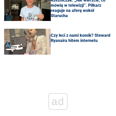
Rzeźniczak: „Nie wierzcie, co
mówią w telewizji”. Piłkarz
reaguje na aferę wokół
Starucha
Czy leci z nami komik? Steward
Ryanaira hitem internetu
ad