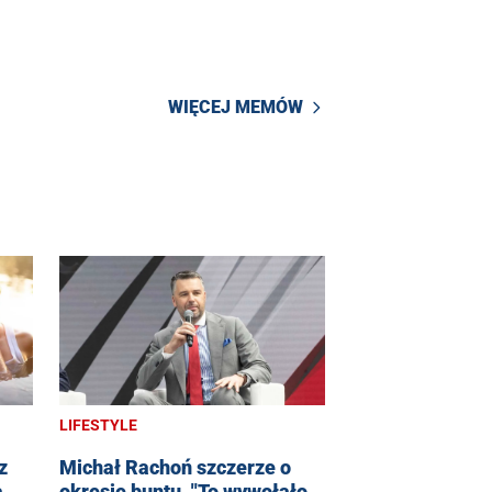
WIĘCEJ MEMÓW
LIFESTYLE
z
Michał Rachoń szczerze o
a
okresie buntu. "To wywołało