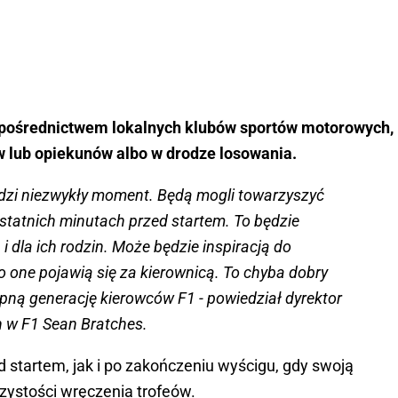
a pośrednictwem lokalnych klubów sportów motorowych,
w lub opiekunów albo w drodze losowania.
ludzi niezwykły moment. Będą mogli towarzyszyć
statnich minutach przed startem. To będzie
i dla ich rodzin. Może będzie inspiracją do
to one pojawią się za kierownicą. To chyba dobry
pną generację kierowców F1 - powiedział dyrektor
h w F1 Sean Bratches.
 startem, jak i po zakończeniu wyścigu, gdy swoją
zystości wręczenia trofeów.