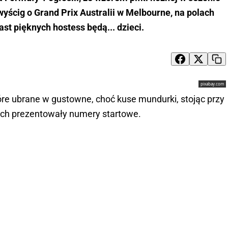
yścig o Grand Prix Australii w Melbourne, na polach
st pięknych hostess będą... dzieci.
pixabay.com
óre ubrane w gustowne, choć kuse mundurki, stojąc przy
ach prezentowały numery startowe.