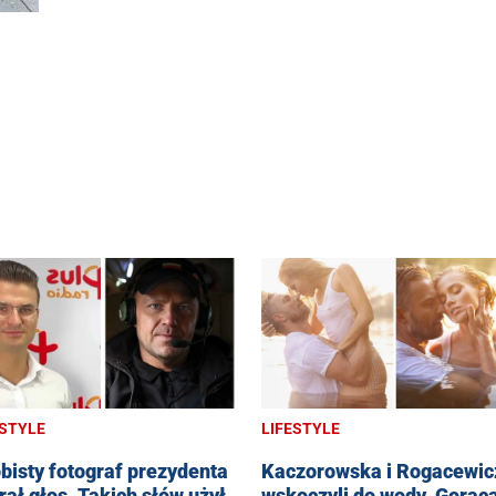
ESTYLE
LIFESTYLE
bisty fotograf prezydenta
Kaczorowska i Rogacewic
rał głos. Takich słów użył
wskoczyli do wody. Gorąc