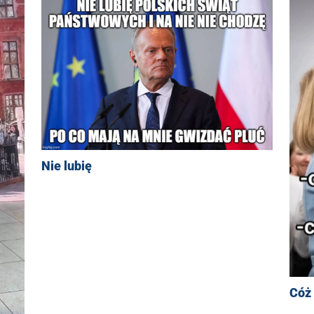
Nie lubię
Cóż