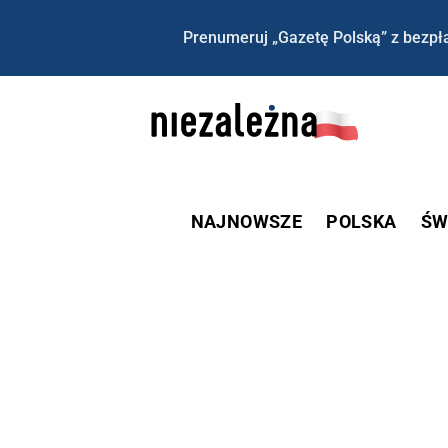
Prenumeruj „Gazetę Polską” z bezpła
NAJNOWSZE
POLSKA
ŚW