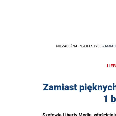
NIEZALEŻNA.PL
›
LIFESTYLE
›
ZAMIAST
LIF
Zamiast pięknych
1 b
Szefowie Liberty Media, właściciel