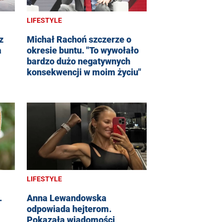
LIFESTYLE
z
Michał Rachoń szczerze o
a
okresie buntu. "To wywołało
bardzo dużo negatywnych
konsekwencji w moim życiu"
LIFESTYLE
.
Anna Lewandowska
odpowiada hejterom.
Pokazała wiadomości