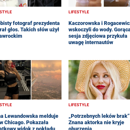
ESTYLE
LIFESTYLE
bisty fotograf prezydenta
Kaczorowska i Rogacewic
rał głos. Takich słów użył
wskoczyli do wody. Gorąc
awrockim
sesja zdjęciowa przykuła
uwagę internautów
ESTYLE
LIFESTYLE
a Lewandowska melduje
„Potrzebnych leków brak”
 w Chicago. Pokazała
Znana aktorka nie kryje
ątkowy widok z pokładu
oburzenia