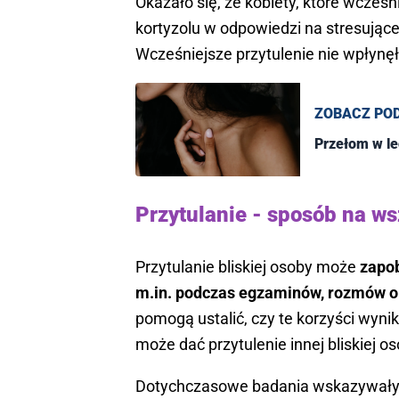
Okazało się, że kobiety, które wcześn
kortyzolu w odpowiedzi na stresujące 
Wcześniejsze przytulenie nie wpłynę
ZOBACZ PO
Przełom w le
Przytulanie - sposób na w
Przytulanie bliskiej osoby może
zapob
m.in. podczas egzaminów, rozmów o 
pomogą ustalić, czy te korzyści wynik
może dać przytulenie innej bliskiej o
Dotychczasowe badania wskazywały