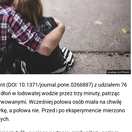
pixabay.com/Pexels
t (DOI: 10.1371/journal.pone.0266887) z udziałem 76
 dłoń w lodowatej wodzie przez trzy minuty, patrząc
rwowanymi. Wcześniej połowa osób miała na chwilę
erkę, a połowa nie. Przed i po eksperymencie mierzono
nych.