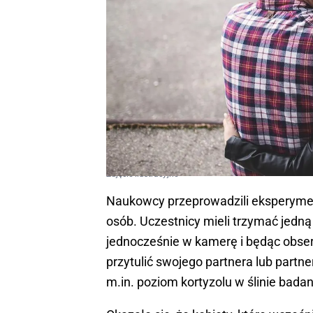
Zdjęcie ilustracyjne
Naukowcy przeprowadzili eksperymen
osób. Uczestnicy mieli trzymać jedną
jednocześnie w kamerę i będąc obse
przytulić swojego partnera lub partn
m.in. poziom kortyzolu w ślinie bada