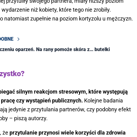
iej przytuliły swojego partnera, miały niższy poziom
wydarzenie niż kobiety, które tego nie zrobiły.
ło natomiast zupełnie na poziom kortyzolu u mężczyzn.
DOBNE
czeniu oparzeń. Na rany pomoże skóra z… butelki
szystko?
iegać silnym reakcjom stresowym, które występują
pracę czy wystąpień publicznych.
Kolejne badania
ają jedynie z przytulania partnerów, czy podobny efekt
soby – piszą autorzy.
, że
przytulanie przynosi wiele korzyści dla zdrowia