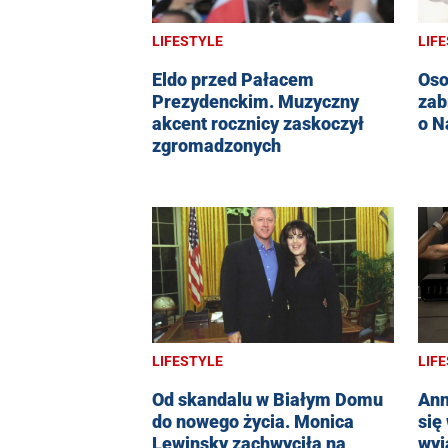
LIFESTYLE
LIF
Eldo przed Pałacem
Oso
Prezydenckim. Muzyczny
zab
akcent rocznicy zaskoczył
o N
zgromadzonych
LIFESTYLE
LIF
Od skandalu w Białym Domu
Ann
do nowego życia. Monica
się
Lewinsky zachwyciła na
wyj