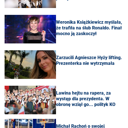
Weronika Książkiewicz myślała,
że trafiła na ślub Ronaldo. Finał
mocno ją zaskoczył
Zarzucili Agnieszce Hyży lifting.
Prezenterka nie wytrzymała
Lawina hejtu na rapera, za
występ dla prezydenta. W
obronę wziął go... polityk KO
Michał Rachoń o swojej