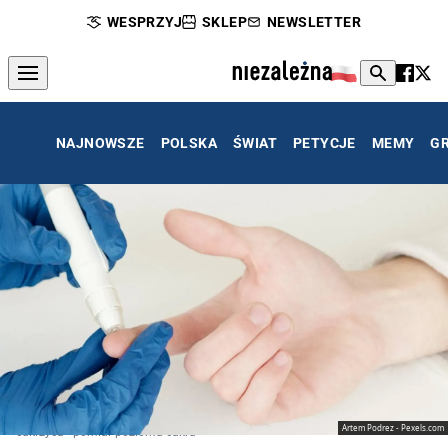
WESPRZYJ
SKLEP
NEWSLETTER
NAJNOWSZE
POLSKA
ŚWIAT
PETYCJE
MEMY
G
Artem Podrez - Pexels.com
cukrzyca - pomiar poziomu cukru