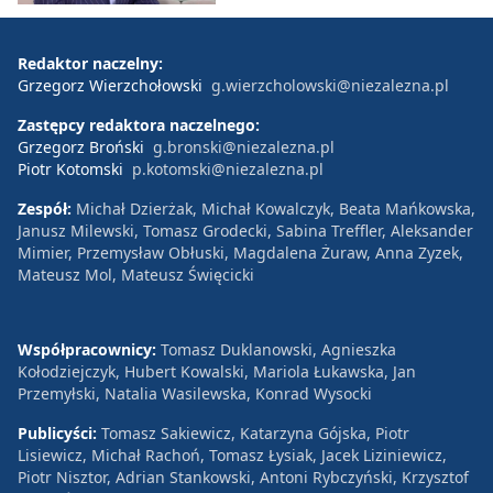
Redaktor naczelny:
Grzegorz Wierzchołowski
g.wierzcholowski@niezalezna.pl
Zastępcy redaktora naczelnego:
Grzegorz Broński
g.bronski@niezalezna.pl
Piotr Kotomski
p.kotomski@niezalezna.pl
Zespół:
Michał Dzierżak, Michał Kowalczyk, Beata Mańkowska,
Janusz Milewski, Tomasz Grodecki, Sabina Treffler, Aleksander
Mimier, Przemysław Obłuski, Magdalena Żuraw, Anna Zyzek,
Mateusz Mol, Mateusz Święcicki
Współpracownicy:
Tomasz Duklanowski, Agnieszka
Kołodziejczyk, Hubert Kowalski, Mariola Łukawska, Jan
Przemyłski, Natalia Wasilewska, Konrad Wysocki
Publicyści:
Tomasz Sakiewicz, Katarzyna Gójska, Piotr
Lisiewicz, Michał Rachoń, Tomasz Łysiak, Jacek Liziniewicz,
Piotr Nisztor, Adrian Stankowski, Antoni Rybczyński, Krzysztof