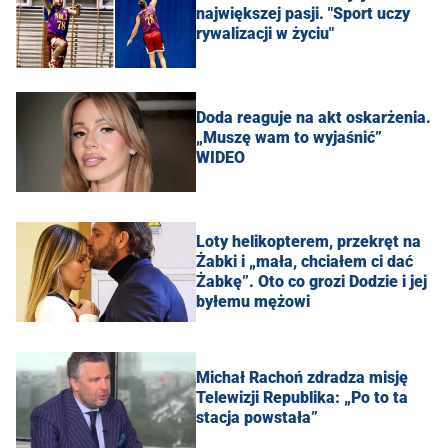
największej pasji. "Sport uczy
rywalizacji w życiu"
Doda reaguje na akt oskarżenia.
„Muszę wam to wyjaśnić”
WIDEO
Loty helikopterem, przekręt na
Żabki i „mała, chciałem ci dać
Żabkę”. Oto co grozi Dodzie i jej
byłemu mężowi
Michał Rachoń zdradza misję
Telewizji Republika: „Po to ta
stacja powstała”