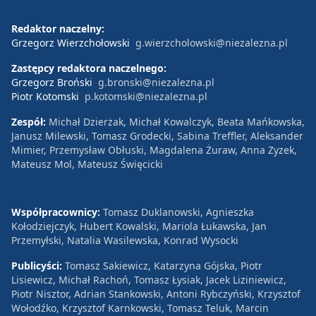
Redaktor naczelny:
Grzegorz Wierzchołowski
g.wierzcholowski@niezalezna.pl
Zastępcy redaktora naczelnego:
Grzegorz Broński
g.bronski@niezalezna.pl
Piotr Kotomski
p.kotomski@niezalezna.pl
Zespół:
Michał Dzierżak, Michał Kowalczyk, Beata Mańkowska,
Janusz Milewski, Tomasz Grodecki, Sabina Treffler, Aleksander
Mimier, Przemysław Obłuski, Magdalena Żuraw, Anna Zyzek,
Mateusz Mol, Mateusz Święcicki
Współpracownicy:
Tomasz Duklanowski, Agnieszka
Kołodziejczyk, Hubert Kowalski, Mariola Łukawska, Jan
Przemyłski, Natalia Wasilewska, Konrad Wysocki
Publicyści:
Tomasz Sakiewicz, Katarzyna Gójska, Piotr
Lisiewicz, Michał Rachoń, Tomasz Łysiak, Jacek Liziniewicz,
Piotr Nisztor, Adrian Stankowski, Antoni Rybczyński, Krzysztof
Wołodźko, Krzysztof Karnkowski, Tomasz Teluk, Marcin