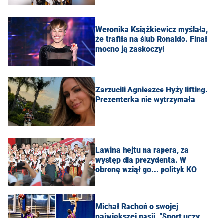
Weronika Książkiewicz myślała,
że trafiła na ślub Ronaldo. Finał
mocno ją zaskoczył
Zarzucili Agnieszce Hyży lifting.
Prezenterka nie wytrzymała
Lawina hejtu na rapera, za
występ dla prezydenta. W
obronę wziął go... polityk KO
Michał Rachoń o swojej
największej pasji. "Sport uczy