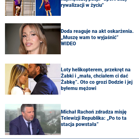
rywalizacji w życiu"
Doda reaguje na akt oskarżenia.
„Muszę wam to wyjaśnić”
WIDEO
Loty helikopterem, przekręt na
Żabki i „mała, chciałem ci dać
Żabkę”. Oto co grozi Dodzie i jej
byłemu mężowi
Michał Rachoń zdradza misję
Telewizji Republika: „Po to ta
stacja powstała”