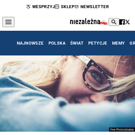
WESPRZYJ
SKLEP
NEWSLETTER
NAJNOWSZE
POLSKA
ŚWIAT
PETYCJE
MEMY
G
Free-Photos/pixabay