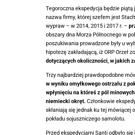
Tegoroczna ekspedycja będzie piątą
nazwa firmy, której szefem jest Stac
wypraw – w 2014, 2015 i 2017 r. –
pr
obszary dna Morza Północnego w pobli
poszukiwania prowadzone były u wybr
hipotezę zakładającą, iż ORP Orzeł zo
dotyczących okoliczności, w jakich z
Trzy najbardziej prawdopodobne mów
w wyniku omyłkowego ostrzału z pok
wpłynięciu na któreś z pól minowych
niemiecki okręt.
Członkowie ekspedycj
skłaniają się jednak ku tej mówiące
pokładu sojuszniczego samolotu.
Przed ekspedycjami Santi odbyło się