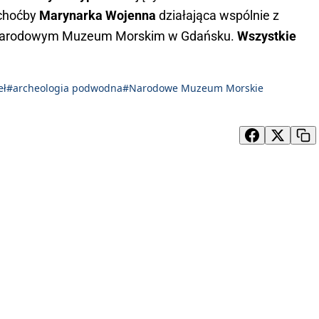
 choćby
Marynarka Wojenna
działająca wspólnie z
ym Narodowym Muzeum Morskim w Gdańsku.
Wszystkie
eł
#archeologia podwodna
#Narodowe Muzeum Morskie