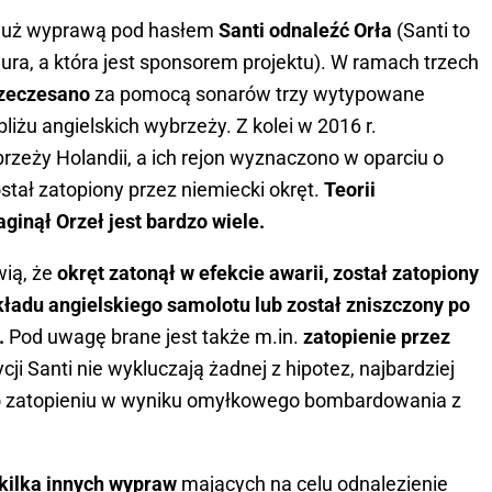
 już wyprawą pod hasłem
Santi odnaleźć Orła
(Santi to
hura, a która jest sponsorem projektu). W ramach trzech
zeczesano
za pomocą sonarów trzy wytypowane
żu angielskich wybrzeży. Z kolei w 2016 r.
zeży Holandii, a ich rejon wyznaczono w oparciu o
stał zatopiony przez niemiecki okręt.
Teorii
aginął Orzeł jest bardzo wiele.
ią, że
okręt zatonął w efekcie awarii, został zatopiony
ładu angielskiego samolotu lub został zniszczony po
.
Pod uwagę brane jest także m.in.
zatopienie przez
i Santi nie wykluczają żadnej z hipotez, najbardziej
j o zatopieniu w wyniku omyłkowego bombardowania z
kilka innych wypraw
mających na celu odnalezienie