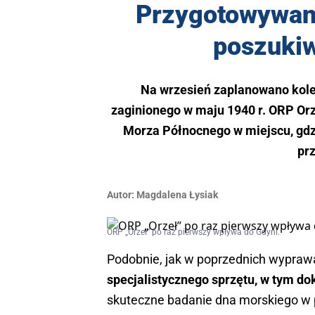
Przygotowywana
poszukiw
Na wrzesień zaplanowano kole
zaginionego w maju 1940 r. ORP Or
Morza Północnego w miejscu, gdz
prz
Autor:
Magdalena Łysiak
ORP „Orzeł” po raz pierwszy wpływa do Gdyni.
Podobnie, jak w poprzednich wypra
specjalistycznego sprzętu, w tym d
skuteczne badanie dna morskiego w 