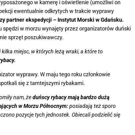
posażonego w kamerę i oświetlenie (umożliwi on
ekcji ewentualnie odkrytych w trakcie wyprawy
y partner ekspedycji – Instytut Morski w Gdańsku.
su spędzi w morzu wynajęty przez organizatorów duński
anie sprzęt poszukiwawczy.
ilka miejsc, w których leżą wraki, a które to
rybacy.
nizator wyprawy. W maju tego roku członkowie
i spotkali się z tamtejszymi rybakami.
omiły nam, że
duńscy rybacy mają bardzo dużą
gających w Morzu Północnym:
posiadają też sporo
czono pozycje tych jednostek. Obiecali podzielić się