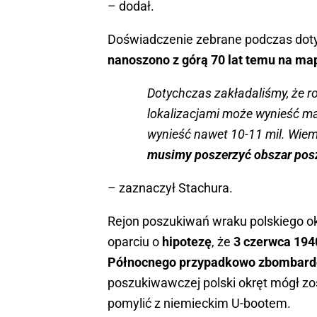
– dodał.
Doświadczenie zebrane podczas dot
nanoszono z górą 70 lat temu na map
Dotychczas zakładaliśmy, że r
lokalizacjami może wynieść mak
wynieść nawet 10-11 mil. Wiem
musimy poszerzyć obszar posz
– zaznaczył Stachura.
Rejon poszukiwań wraku polskiego 
oparciu o
hipotezę
, że
3 czerwca 194
Północnego przypadkowo zbombardo
poszukiwawczej polski okręt mógł zos
pomylić z niemieckim U-bootem.