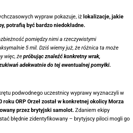
ychczasowych wypraw pokazuje, iż
lokalizacje, jakie
y, potrafią być bardzo niedokładne.
ozbieżność pomiędzy nimi a rzeczywistymi
symalnie 5 mil. Dziś wiemy już, że różnica ta może
y więc, że
próbując znaleźć konkretny wrak,
ukiwań adekwatnie do tej ewentualnej pomyłki.
okrętu podwodnego uczestnicy wyprawy wyznaczyli w
0 roku ORP Orzeł został w konkretnej okolicy Morza
wany przez brytyjski samolot.
Zdaniem ekipy
tać błędnie zidentyfikowany – brytyjscy piloci mogli go