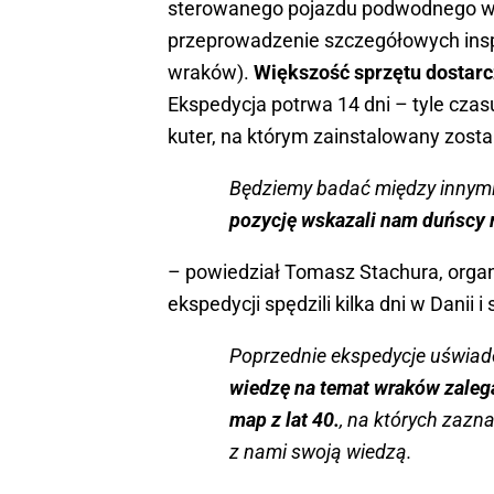
sterowanego pojazdu podwodnego wy
przeprowadzenie szczegółowych insp
wraków).
Większość sprzętu dostarcz
Ekspedycja potrwa 14 dni – tyle cza
kuter, na którym zainstalowany zost
Będziemy badać między innymi k
pozycję wskazali nam duńscy 
– powiedział Tomasz Stachura, orga
ekspedycji spędzili kilka dni w Danii 
Poprzednie ekspedycje uświad
wiedzę na temat wraków zale
map z lat 40.
, na których zazna
z nami swoją wiedzą.