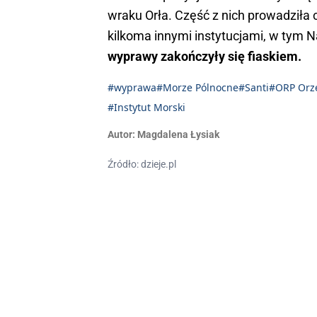
wraku Orła. Część z nich prowadziła
kilkoma innymi instytucjami, w t
wyprawy zakończyły się fiaskiem.
#wyprawa
#Morze Pólnocne
#Santi
#ORP Orz
#Instytut Morski
Autor:
Magdalena Łysiak
Źródło: dzieje.pl