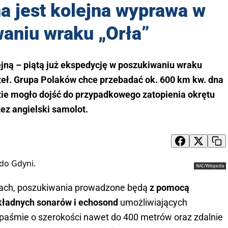
 jest kolejna wyprawa w
aniu wraku „Orła”
jną – piątą już ekspedycję w poszukiwaniu wraku
zeł. Grupa Polaków chce przebadać ok. 600 km kw. dna
ie mogło dojść do przypadkowego zatopienia okrętu
ez angielski samolot.
NAC/Wikipedia
wach, poszukiwania prowadzone będą
z pomocą
okładnych sonarów i echosond
umożliwiających
paśmie o szerokości nawet do 400 metrów oraz zdalnie