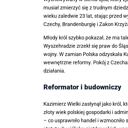
musiał zmierzyć się z trudnym dziedz
wieku zaledwie 23 lat, stając prze
Czechy, Brandenburgię i Zakon Krzyż
Młody król szybko pokazał, że ma tal
Wyszehradzie zrzekł się praw do Ślą
wojny. W zamian Polska odzyskała Ku
wewnętrzne reformy. Pokój z Czecham
działania.
Reformator i budowniczy
Kazimierz Wielki zasłynął jako król, kt
złoty wiek polskiej gospodarki i admi
– co usprawniło handel i wzmocniło 