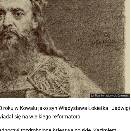
Jan Matejko - Wikimedia Commons
10 roku w Kowalu jako syn Władysława Łokietka i Jadwigi
adał się na wielkiego reformatora.
ednoczył rozdrobnione księstwa polskie, Kazimierz