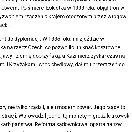
ictwem. Po śmierci Łokietka w 1333 roku objął tron w
d wyzwaniem rządzenia krajem otoczonym przez wrogów:
acki.
ent do dyplomacji. W 1335 roku na zjeździe w
ska na rzecz Czech, co pozwoliło uniknąć kosztownej
jawy i ziemię dobrzyńską, a Kazimierz zyskał czas na
i i Krzyżakami, choć chwilowy, dał mu przestrzeń do
óry nie tylko rządził, ale i modernizował. Jego rządy to
nistracji. Wprowadził jednolitą monetę – grosz krakowski
skarb państwa. Reforma sądownictwa, oparta na tzw.