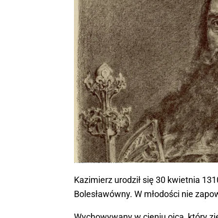
Kazimierz III Wielki
Kazimierz urodził się 30 kwietnia 13
Bolesławówny. W młodości nie zapowi
Wychowywany w cieniu ojca, który zj