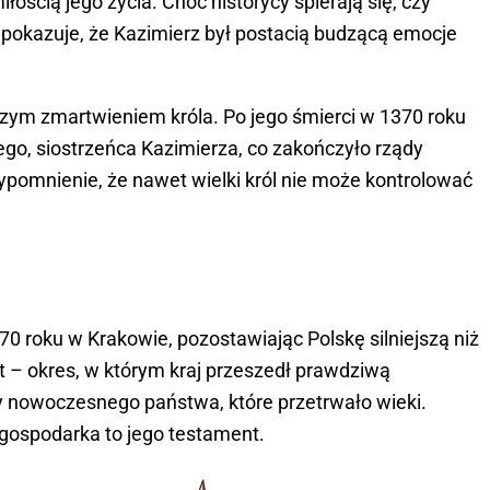
ością jego życia. Choć historycy spierają się, czy
ta pokazuje, że Kazimierz był postacią budzącą emocje
zym zmartwieniem króla. Po jego śmierci w 1370 roku
ego, siostrzeńca Kazimierza, co zakończyło rządy
zypomnienie, że nawet wielki król nie może kontrolować
70 roku w Krakowie, pozostawiając Polskę silniejszą niż
at – okres, w którym kraj przeszedł prawdziwą
nowoczesnego państwa, które przetrwało wieki.
a gospodarka to jego testament.