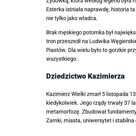
Żydówką, która według legend była mił
Esterka istniała naprawdę, historia 
nie tylko jako władca.
Brak męskiego potomka był najwięks
tron przeszedł na Ludwika Węgierski
Piastów. Dla wielu było to gorzkie pr
wszystkiego.
Dziedzictwo Kazimierza
Kazimierz Wielki zmarł 5 listopada 13
kiedykolwiek. Jego rządy trwały 37 l
metamorfozę. Zbudował fundamenty 
Zamki, miasta, uniwersytet i stabiln