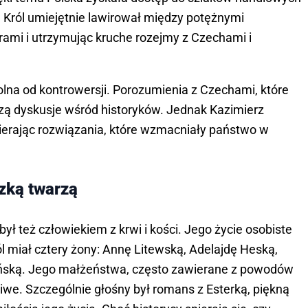
Król umiejętnie lawirował między potężnymi
rami i utrzymując kruche rozejmy z Czechami i
olna od kontrowersji. Porozumienia z Czechami, które
dzą dyskusje wśród historyków. Jednak Kazimierz
erając rozwiązania, które wzmacniały państwo w
dzką twarzą
był też człowiekiem z krwi i kości. Jego życie osobiste
ól miał cztery żony: Annę Litewską, Adelajdę Heską,
ańską. Jego małżeństwa, często zawierane z powodów
liwe. Szczególnie głośny był romans z Esterką, piękną