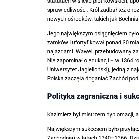
statutach wiślicko-piotrkowskich, u
sprawiedliwości. Król zadbał też o 
nowych ośrodków, takich jak Bochnia 
Jego największym osiągnięciem było
zamków i ufortyfikował ponad 30 mias
najazdami. Wawel, przebudowany za j
Nie zapominał o edukacji – w 1364 r
Uniwersytet Jagielloński), jedną z na
Polska zaczęła doganiać Zachód pod 
Polityka zagraniczna i sukc
Kazimierz był mistrzem dyplomacji, al
Największym sukcesem było przyłącze
Zachodnia) w latach 1340–1366. Dzi