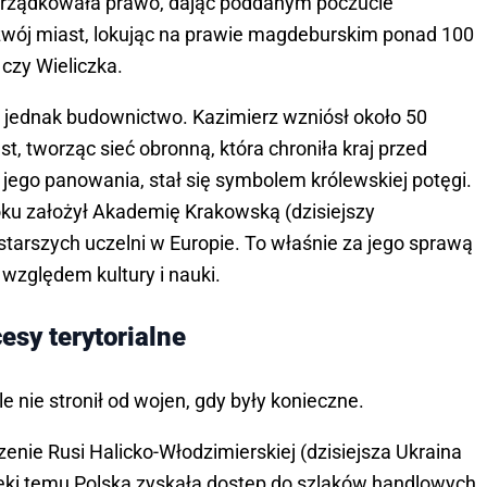
porządkowała prawo, dając poddanym poczucie
rozwój miast, lokując na prawie magdeburskim ponad 100
czy Wieliczka.
 jednak budownictwo. Kazimierz wzniósł około 50
t, tworząc sieć obronną, która chroniła kraj przed
ego panowania, stał się symbolem królewskiej potęgi.
oku założył Akademię Krakowską (dzisiejszy
jstarszych uczelni w Europie. To właśnie za jego sprawą
względem kultury i nauki.
esy terytorialne
e nie stronił od wojen, gdy były konieczne.
nie Rusi Halicko-Włodzimierskiej (dzisiejsza Ukraina
ęki temu Polska zyskała dostęp do szlaków handlowych