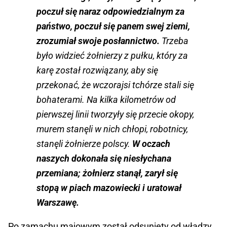
poczuł się naraz odpowiedzialnym za
państwo, poczuł się panem swej ziemi,
zrozumiał swoje posłannictwo.
Trzeba
było widzieć żołnierzy z pułku, który za
karę został rozwiązany, aby się
przekonać, że wczorajsi tchórze stali się
bohaterami. Na kilka kilometrów od
pierwszej linii tworzyły się przecie okopy,
murem stanęli w nich chłopi, robotnicy,
stanęli żołnierze polscy.
W oczach
naszych dokonała się niesłychana
przemiana; żołnierz stanął, zarył się
stopą w piach mazowiecki i uratował
Warszawę.
Po zamachu majowym został odsunięty od władzy.