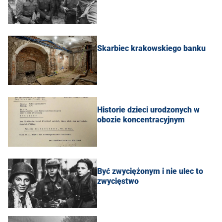
Skarbiec krakowskiego banku
Historie dzieci urodzonych w
obozie koncentracyjnym
Być zwyciężonym i nie ulec to
zwycięstwo