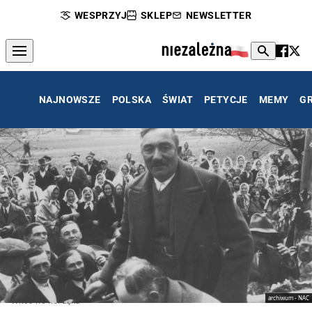
WESPRZYJ
SKLEP
NEWSLETTER
NAJNOWSZE
POLSKA
ŚWIAT
PETYCJE
MEMY
G
archiwum - NAC
Witos we wsi Łąka