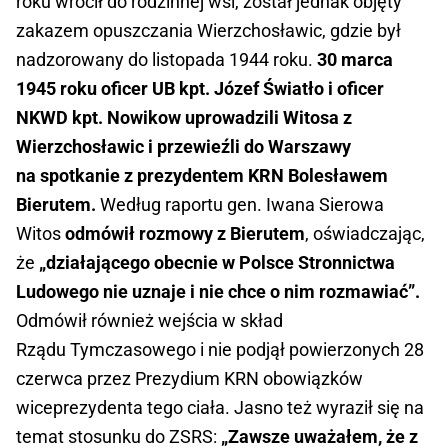
roku wrócił do rodzinnej wsi, został jednak objęty
zakazem opuszczania Wierzchosławic, gdzie był
nadzorowany do listopada 1944 roku.
30 marca
1945 roku oficer UB kpt. Józef Światło i oficer
NKWD kpt. Nowikow uprowadzili Witosa z
Wierzchosławic i przewieźli do Warszawy
na spotkanie z prezydentem KRN Bolesławem
Bierutem.
Według raportu gen. Iwana Sierowa
Witos
odmówił rozmowy z Bierutem
, oświadczając,
że
„działającego obecnie w Polsce Stronnictwa
Ludowego nie uznaje i nie chce o nim rozmawiać”.
Odmówił również wejścia w skład
Rządu Tymczasowego i nie podjął powierzonych 28
czerwca przez Prezydium KRN obowiązków
wiceprezydenta tego ciała. Jasno też wyraził się na
temat stosunku do ZSRS:
„Zawsze uważałem, że z