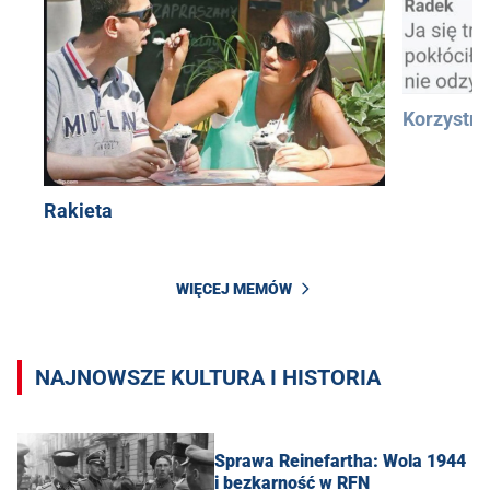
Korzystn
Rakieta
WIĘCEJ MEMÓW
NAJNOWSZE KULTURA I HISTORIA
Sprawa Reinefartha: Wola 1944
i bezkarność w RFN