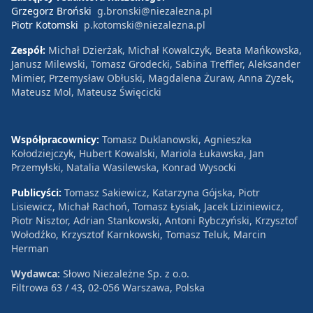
Grzegorz Broński
g.bronski@niezalezna.pl
Piotr Kotomski
p.kotomski@niezalezna.pl
Zespół:
Michał Dzierżak, Michał Kowalczyk, Beata Mańkowska,
Janusz Milewski, Tomasz Grodecki, Sabina Treffler, Aleksander
Mimier, Przemysław Obłuski, Magdalena Żuraw, Anna Zyzek,
Mateusz Mol, Mateusz Święcicki
Współpracownicy:
Tomasz Duklanowski, Agnieszka
Kołodziejczyk, Hubert Kowalski, Mariola Łukawska, Jan
Przemyłski, Natalia Wasilewska, Konrad Wysocki
Publicyści:
Tomasz Sakiewicz, Katarzyna Gójska, Piotr
Lisiewicz, Michał Rachoń, Tomasz Łysiak, Jacek Liziniewicz,
Piotr Nisztor, Adrian Stankowski, Antoni Rybczyński, Krzysztof
Wołodźko, Krzysztof Karnkowski, Tomasz Teluk, Marcin
Herman
Wydawca:
Słowo Niezależne Sp. z o.o.
Filtrowa 63 / 43, 02-056 Warszawa, Polska