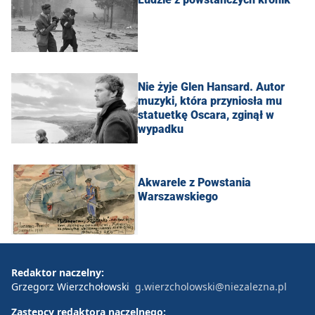
Nie żyje Glen Hansard. Autor
muzyki, która przyniosła mu
statuetkę Oscara, zginął w
wypadku
Akwarele z Powstania
Warszawskiego
Redaktor naczelny:
Grzegorz Wierzchołowski
g.wierzcholowski@niezalezna.pl
Zastępcy redaktora naczelnego: