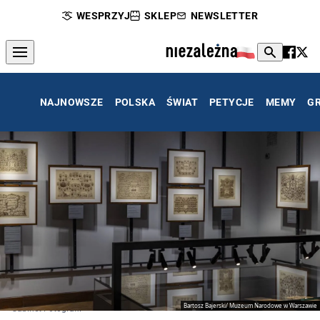
WESPRZYJ
SKLEP
NEWSLETTER
NAJNOWSZE
POLSKA
ŚWIAT
PETYCJE
MEMY
G
Bartosz Bajerski/ Muzeum Narodowe w Warszawie
Gabinet Fotografii