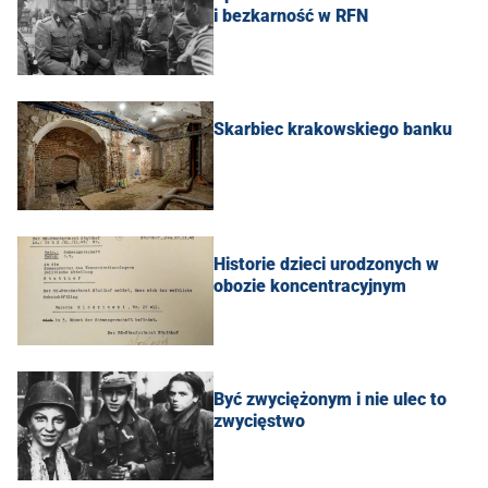
i bezkarność w RFN
Skarbiec krakowskiego banku
Historie dzieci urodzonych w
obozie koncentracyjnym
Być zwyciężonym i nie ulec to
zwycięstwo