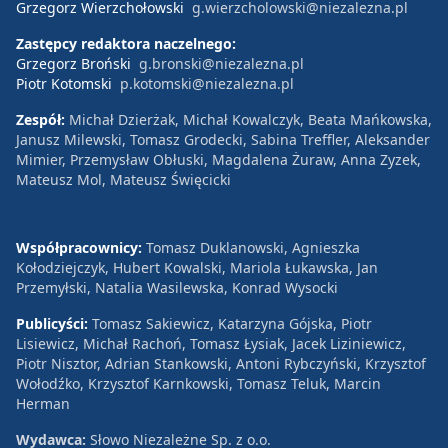
Grzegorz Wierzchołowski
g.wierzcholowski@niezalezna.pl
Zastępcy redaktora naczelnego:
Grzegorz Broński
g.bronski@niezalezna.pl
Piotr Kotomski
p.kotomski@niezalezna.pl
Zespół:
Michał Dzierżak, Michał Kowalczyk, Beata Mańkowska,
Janusz Milewski, Tomasz Grodecki, Sabina Treffler, Aleksander
Mimier, Przemysław Obłuski, Magdalena Żuraw, Anna Zyzek,
Mateusz Mol, Mateusz Święcicki
Współpracownicy:
Tomasz Duklanowski, Agnieszka
Kołodziejczyk, Hubert Kowalski, Mariola Łukawska, Jan
Przemyłski, Natalia Wasilewska, Konrad Wysocki
Publicyści:
Tomasz Sakiewicz, Katarzyna Gójska, Piotr
Lisiewicz, Michał Rachoń, Tomasz Łysiak, Jacek Liziniewicz,
Piotr Nisztor, Adrian Stankowski, Antoni Rybczyński, Krzysztof
Wołodźko, Krzysztof Karnkowski, Tomasz Teluk, Marcin
Herman
Wydawca:
Słowo Niezależne Sp. z o.o.