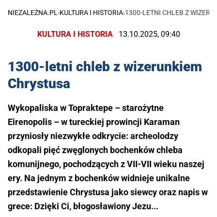
NIEZALEŻNA.PL
›
KULTURA I HISTORIA
›
1300-LETNI CHLEB Z WIZER
KULTURA I HISTORIA
13.10.2025, 09:40
1300-letni chleb z wizerunkiem
Chrystusa
Wykopaliska w Topraktepe – starożytne
Eirenopolis – w tureckiej prowincji Karaman
przyniosły niezwykłe odkrycie: archeolodzy
odkopali pięć zwęglonych bochenków chleba
komunijnego, pochodzących z VII-VII wieku naszej
ery. Na jednym z bochenków widnieje unikalne
przedstawienie Chrystusa jako siewcy oraz napis w
grece: Dzięki Ci, błogosławiony Jezu...