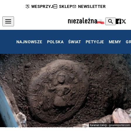
WESPRZYJ
SKLEP
NEWSLETTER
NAJNOWSZE
POLSKA
ŚWIAT
PETYCJE
MEMY
G
Karaman Valiliği - greekreporter.com
Chleb z wyobrażeniem Chrystusa odkopany w Turcji