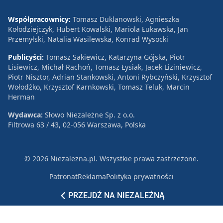
Współpracownicy:
Tomasz Duklanowski, Agnieszka
Kołodziejczyk, Hubert Kowalski, Mariola Łukawska, Jan
Przemyłski, Natalia Wasilewska, Konrad Wysocki
Publicyści:
Tomasz Sakiewicz, Katarzyna Gójska, Piotr
Lisiewicz, Michał Rachoń, Tomasz Łysiak, Jacek Liziniewicz,
Piotr Nisztor, Adrian Stankowski, Antoni Rybczyński, Krzysztof
Wołodźko, Krzysztof Karnkowski, Tomasz Teluk, Marcin
Herman
Wydawca:
Słowo Niezależne Sp. z o.o.
Filtrowa 63 / 43, 02-056 Warszawa, Polska
© 2026 Niezależna.pl. Wszystkie prawa zastrzeżone.
Patronat
Reklama
Polityka prywatności
PRZEJDŹ NA NIEZALEŻNĄ