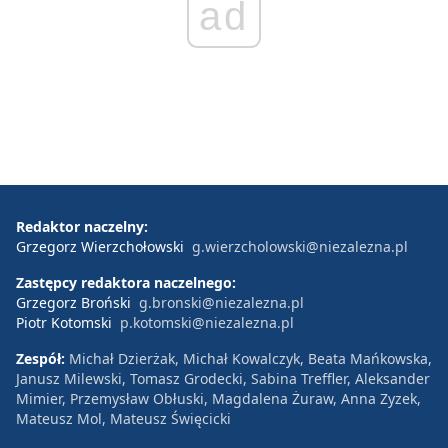
ad
Redaktor naczelny:
Grzegorz Wierzchołowski
g.wierzcholowski@niezalezna.pl
Zastępcy redaktora naczelnego:
Grzegorz Broński
g.bronski@niezalezna.pl
Piotr Kotomski
p.kotomski@niezalezna.pl
Zespół:
Michał Dzierżak, Michał Kowalczyk, Beata Mańkowska,
Janusz Milewski, Tomasz Grodecki, Sabina Treffler, Aleksander
Mimier, Przemysław Obłuski, Magdalena Żuraw, Anna Zyzek,
Mateusz Mol, Mateusz Święcicki