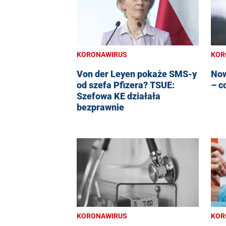
KORONAWIRUS
KOR
Von der Leyen pokaże SMS-y
Now
od szefa Pfizera? TSUE:
– c
Szefowa KE działała
bezprawnie
KORONAWIRUS
KOR