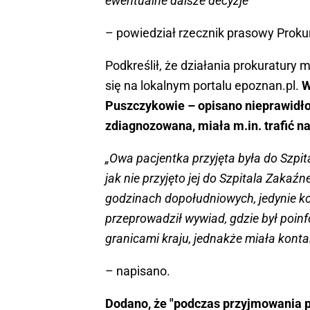
ewentualne dalsze decyzje”
– powiedział rzecznik prasowy Prok
Podkreślił, że działania prokuratury m
się na lokalnym portalu epoznan.pl.
W
Puszczykowie – opisano nieprawidło
zdiagnozowana, miała m.in. trafić n
„Owa pacjentka przyjęta była do Szpit
jak nie przyjęto jej do Szpitala Zakaź
godzinach dopołudniowych, jedynie kon
przeprowadził wywiad, gdzie był poin
granicami kraju, jednakże miała kontak
– napisano.
Dodano, że "podczas przyjmowania p