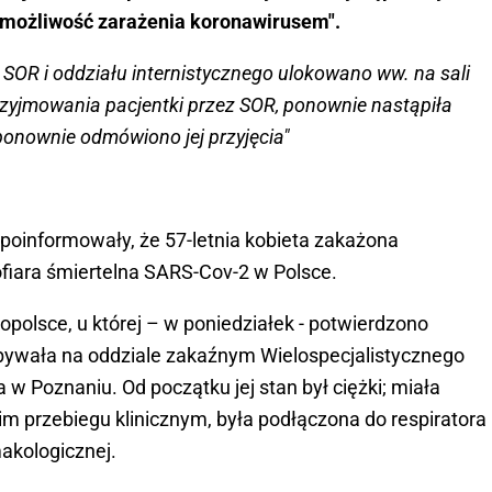
 możliwość zarażenia koronawirusem".
 SOR i oddziału internistycznego ulokowano ww. na sali
rzyjmowania pacjentki przez SOR, ponownie nastąpiła
ponownie odmówiono jej przyjęcia"
oinformowały, że 57-letnia kobieta zakażona
fiara śmiertelna SARS-Cov-2 w Polsce.
opolsce, u której – w poniedziałek - potwierdzono
bywała na oddziale zakaźnym Wielospecjalistycznego
a w Poznaniu. Od początku jej stan był ciężki; miała
im przebiegu klinicznym, była podłączona do respiratora
makologicznej.