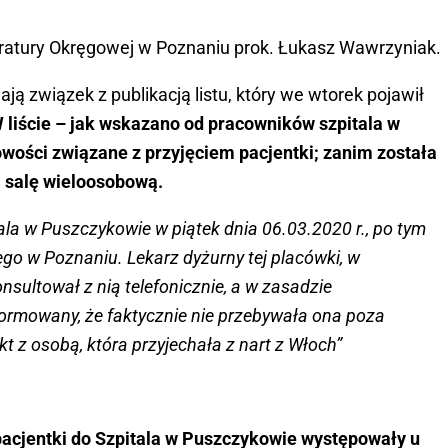
uratury Okręgowej w Poznaniu prok. Łukasz Wawrzyniak.
ają związek z publikacją listu, który we wtorek pojawił
 liście – jak wskazano od pracowników szpitala w
wości związane z przyjęciem pacjentki; zanim została
a salę wieloosobową.
ala w Puszczykowie w piątek dnia 06.03.2020 r., po tym
nego w Poznaniu. Lekarz dyżurny tej placówki, w
sultował z nią telefonicznie, a w zasadzie
formowany, że faktycznie nie przebywała ona poza
t z osobą, która przyjechała z nart z Włoch”
acjentki do Szpitala w Puszczykowie występowały u