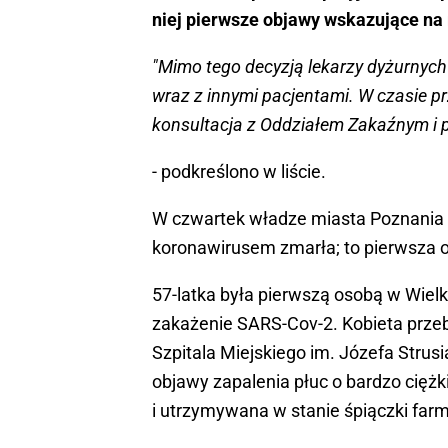
niej pierwsze objawy wskazujące na
"Mimo tego decyzją lekarzy dyżurnych
wraz z innymi pacjentami. W czasie p
konsultacja z Oddziałem Zakaźnym i 
- podkreślono w liście.
W czwartek władze miasta Poznania p
koronawirusem zmarła; to pierwsza o
57-latka była pierwszą osobą w Wielk
zakażenie SARS-Cov-2. Kobieta prze
Szpitala Miejskiego im. Józefa Strusi
objawy zapalenia płuc o bardzo ciężk
i utrzymywana w stanie śpiączki far