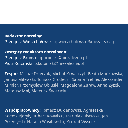
Redaktor naczelny:
Grzegorz Wierzchołowski
g.wierzcholowski@niezalezna.pl
Zastępcy redaktora naczelnego:
Grzegorz Broński
g.bronski@niezalezna.pl
Piotr Kotomski
p.kotomski@niezalezna.pl
Zespół:
Michał Dzierżak, Michał Kowalczyk, Beata Mańkowska,
Janusz Milewski, Tomasz Grodecki, Sabina Treffler, Aleksander
Mimier, Przemysław Obłuski, Magdalena Żuraw, Anna Zyzek,
Mateusz Mol, Mateusz Święcicki
Współpracownicy:
Tomasz Duklanowski, Agnieszka
Kołodziejczyk, Hubert Kowalski, Mariola Łukawska, Jan
Przemyłski, Natalia Wasilewska, Konrad Wysocki