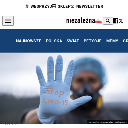
WESPRZYJ
SKLEP
NEWSLETTER
NAJNOWSZE
POLSKA
ŚWIAT
PETYCJE
MEMY
G
fernandozhiminaicela - pixabay.com
Covid-19