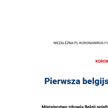
NIEZALEŻNA.PL
›
KORONAWIRUS
›
PI
KORON
Pierwsza belgijs
Ministerstwo zdrowia Belgii poin