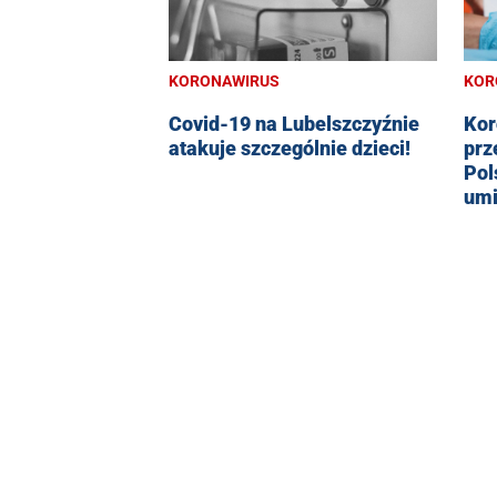
KORONAWIRUS
KOR
Covid-19 na Lubelszczyźnie
Kor
atakuje szczególnie dzieci!
prz
Pol
umi