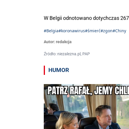
W Belgii odnotowano dotychczas 26
#Belgia
#koronawirus
#śmierć
#zgon
#Chiny
Autor:
redakcja
Źródło: niezalezna.pl, PAP
HUMOR