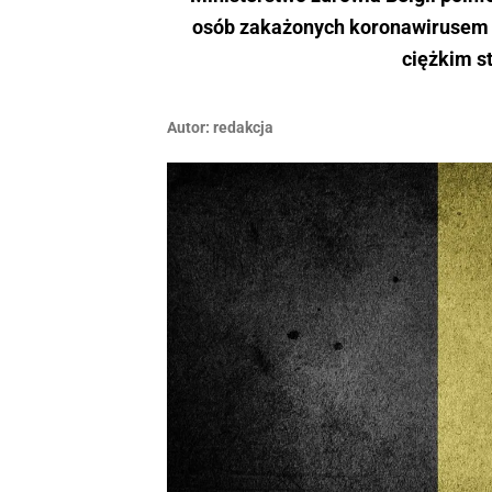
osób zakażonych koronawirusem S
ciężkim s
Autor:
redakcja