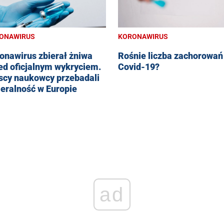
ONAWIRUS
KORONAWIRUS
onawirus zbierał żniwa
Rośnie liczba zachorowań
ed oficjalnym wykryciem.
Covid-19?
scy naukowcy przebadali
eralność w Europie
ad