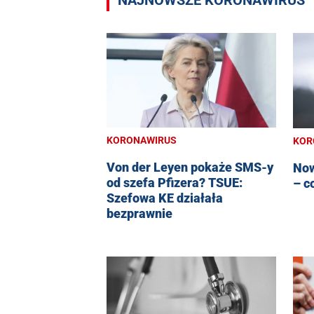
KORONAWIRUS
KOR
Von der Leyen pokaże SMS-y
Now
od szefa Pfizera? TSUE:
– c
Szefowa KE działała
bezprawnie