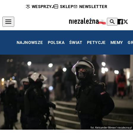
WESPRZYJ
SKLEP
NEWSLETTER
NAJNOWSZE
POLSKA
ŚWIAT
PETYCJE
MEMY
G
fot. Aleksander Mimier/ niezalezna.pl