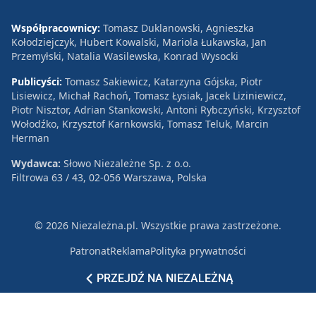
Współpracownicy:
Tomasz Duklanowski, Agnieszka
Kołodziejczyk, Hubert Kowalski, Mariola Łukawska, Jan
Przemyłski, Natalia Wasilewska, Konrad Wysocki
Publicyści:
Tomasz Sakiewicz, Katarzyna Gójska, Piotr
Lisiewicz, Michał Rachoń, Tomasz Łysiak, Jacek Liziniewicz,
Piotr Nisztor, Adrian Stankowski, Antoni Rybczyński, Krzysztof
Wołodźko, Krzysztof Karnkowski, Tomasz Teluk, Marcin
Herman
Wydawca:
Słowo Niezależne Sp. z o.o.
Filtrowa 63 / 43, 02-056 Warszawa, Polska
© 2026 Niezależna.pl. Wszystkie prawa zastrzeżone.
Patronat
Reklama
Polityka prywatności
PRZEJDŹ NA NIEZALEŻNĄ