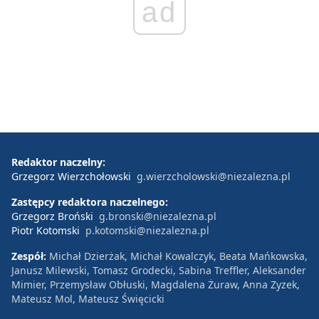
ad
Redaktor naczelny:
Grzegorz Wierzchołowski
g.wierzcholowski@niezalezna.pl
Zastępcy redaktora naczelnego:
Grzegorz Broński
g.bronski@niezalezna.pl
Piotr Kotomski
p.kotomski@niezalezna.pl
Zespół:
Michał Dzierżak, Michał Kowalczyk, Beata Mańkowska,
Janusz Milewski, Tomasz Grodecki, Sabina Treffler, Aleksander
Mimier, Przemysław Obłuski, Magdalena Żuraw, Anna Zyzek,
Mateusz Mol, Mateusz Święcicki