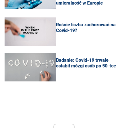
umieralność w Europie
Rośnie liczba zachorowań na
Covid-19?
Badanie: Covid-19 trwale
osłabił mózgi osób po 50-tce