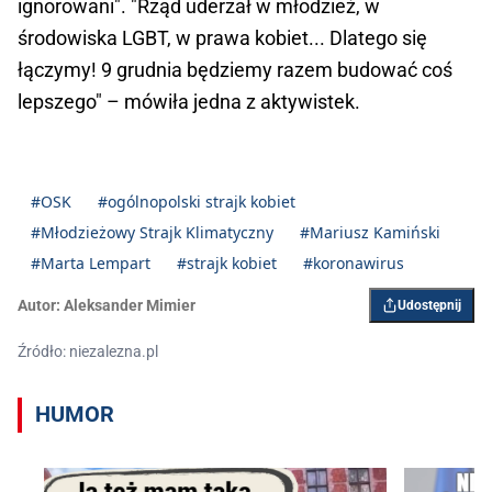
ignorowani". "Rząd uderzał w młodzież, w
środowiska LGBT, w prawa kobiet... Dlatego się
łączymy! 9 grudnia będziemy razem budować coś
lepszego" – mówiła jedna z aktywistek.
#OSK
#ogólnopolski strajk kobiet
#Młodzieżowy Strajk Klimatyczny
#Mariusz Kamiński
#Marta Lempart
#strajk kobiet
#koronawirus
Autor:
Aleksander Mimier
Udostępnij
Źródło: niezalezna.pl
HUMOR