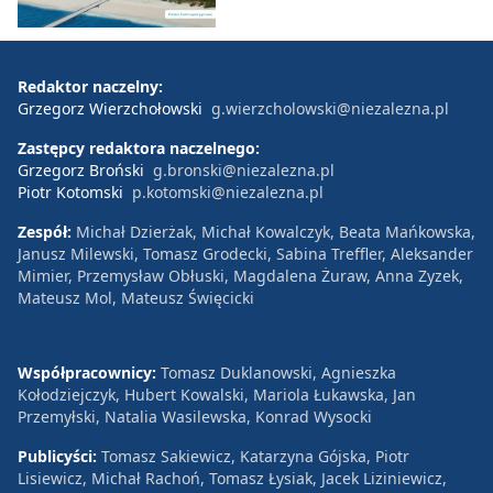
Redaktor naczelny:
Grzegorz Wierzchołowski
g.wierzcholowski@niezalezna.pl
Zastępcy redaktora naczelnego:
Grzegorz Broński
g.bronski@niezalezna.pl
Piotr Kotomski
p.kotomski@niezalezna.pl
Zespół:
Michał Dzierżak, Michał Kowalczyk, Beata Mańkowska,
Janusz Milewski, Tomasz Grodecki, Sabina Treffler, Aleksander
Mimier, Przemysław Obłuski, Magdalena Żuraw, Anna Zyzek,
Mateusz Mol, Mateusz Święcicki
Współpracownicy:
Tomasz Duklanowski, Agnieszka
Kołodziejczyk, Hubert Kowalski, Mariola Łukawska, Jan
Przemyłski, Natalia Wasilewska, Konrad Wysocki
Publicyści:
Tomasz Sakiewicz, Katarzyna Gójska, Piotr
Lisiewicz, Michał Rachoń, Tomasz Łysiak, Jacek Liziniewicz,