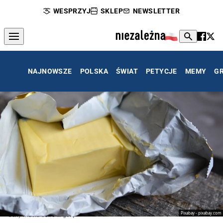
WESPRZYJ
SKLEP
NEWSLETTER
NAJNOWSZE
POLSKA
ŚWIAT
PETYCJE
MEMY
G
Pixabay - pixabay.com
Ceny masła ostro w górę