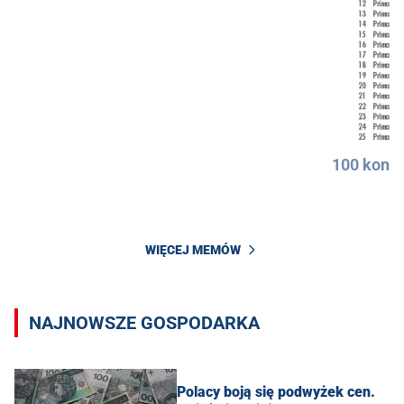
100 konkr
WIĘCEJ MEMÓW
NAJNOWSZE GOSPODARKA
Polacy boją się podwyżek cen.