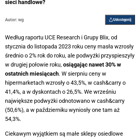
sieci handlowe?
Autor:
wg
Udostępnij
Według raportu UCE Research i Grupy Blix, od
stycznia do listopada 2023 roku ceny masła wzrosły
średnio o 2% rok do roku, ale podwyżki przyspieszyły
w drugiej połowie roku,
osiągając nawet 30% w
ostatnich miesiącach
. W sierpniu ceny w
hipermarketach wzrosły o 43,5%, w cash&carry o
41,4%, a w dyskontach o 26,5%. We wrześniu
największe podwyżki odnotowano w cash&carry
(50,6%), a w październiku wyniosły one tam aż
54,3%.
Ciekawym wyjątkiem są małe sklepy osiedlowe