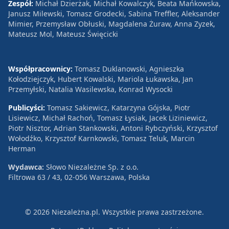
Zespół:
Michał Dzierżak, Michał Kowalczyk, Beata Mańkowska,
Janusz Milewski, Tomasz Grodecki, Sabina Treffler, Aleksander
Mimier, Przemysław Obłuski, Magdalena Żuraw, Anna Zyzek,
Mateusz Mol, Mateusz Święcicki
Współpracownicy:
Tomasz Duklanowski, Agnieszka
Kołodziejczyk, Hubert Kowalski, Mariola Łukawska, Jan
Przemyłski, Natalia Wasilewska, Konrad Wysocki
Publicyści:
Tomasz Sakiewicz, Katarzyna Gójska, Piotr
Lisiewicz, Michał Rachoń, Tomasz Łysiak, Jacek Liziniewicz,
Piotr Nisztor, Adrian Stankowski, Antoni Rybczyński, Krzysztof
Wołodźko, Krzysztof Karnkowski, Tomasz Teluk, Marcin
Herman
Wydawca:
Słowo Niezależne Sp. z o.o.
Filtrowa 63 / 43, 02-056 Warszawa, Polska
© 2026 Niezależna.pl. Wszystkie prawa zastrzeżone.