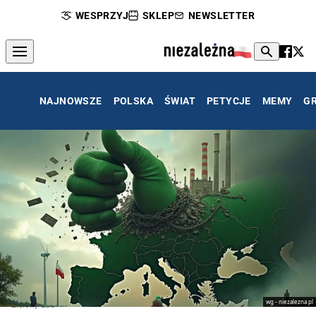
WESPRZYJ
SKLEP
NEWSLETTER
NAJNOWSZE
POLSKA
ŚWIAT
PETYCJE
MEMY
G
wg - niezalezna.pl
Zielony Ład