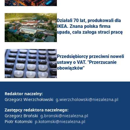
Działali 70 lat, produkowali dla
IKEA. Znana polska firma
upada, cała załoga straci pracę
Przedsiębiorcy przeciwni noweli
ustawy o VAT. "Przerzucanie
obowiązków"
Redaktor naczelny:
Grzegorz Wierzchołowski
g.wierzcholowski@niezalezna.pl
Zastępcy redaktora naczelnego:
Grzegorz Broński
g.bronski@niezalezna.pl
Piotr Kotomski
p.kotomski@niezalezna.pl