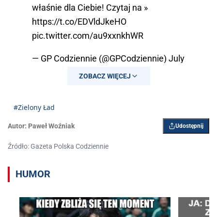
właśnie dla Ciebie! Czytaj na »
https://t.co/EDVldJkeHO
pic.twitter.com/au9xxnkhWR
— GP Codziennie (@GPCodziennie)
July
23, 2025
ZOBACZ WIĘCEJ
#Zielony Ład
Autor:
Paweł Woźniak
Udostępnij
Źródło: Gazeta Polska Codziennie
HUMOR