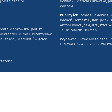
@niezalezna.pl
Kowalski, Mariola Łukawska, Ja
Wysocki
Publicyści:
Tomasz Sakiewicz, K
Rachoń, Tomasz Łysiak, Jacek Li
Antoni Rybczyński, Krzysztof 
 Beata Mańkowska, Janusz
Teluk, Marcin Herman
, Aleksander Mimier, Przemysław
eusz Mol, Mateusz Święcicki
Wydawca:
Słowo Niezależne Sp
Filtrowa 63 / 43, 02-056 Warsz
rzeżone.