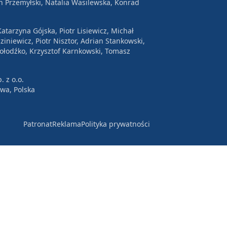
n Przemyłski, Natalia Wasilewska, Konrad
atarzyna Gójska, Piotr Lisiewicz, Michał
ziniewicz, Piotr Nisztor, Adrian Stankowski,
Wołodźko, Krzysztof Karnkowski, Tomasz
. z o.o.
awa, Polska
Patronat
Reklama
Polityka prywatności