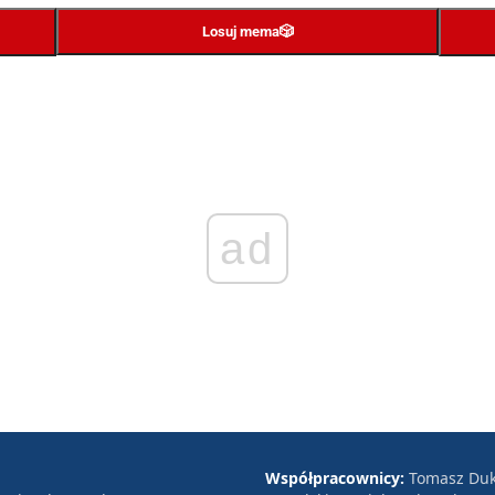
Losuj mema
🎲
ad
Współpracownicy:
Tomasz Duk