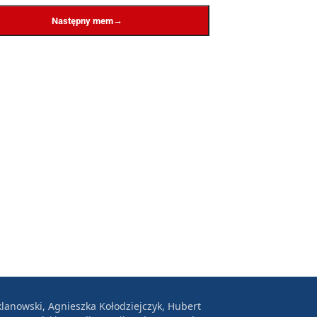
→
Następny mem
lanowski, Agnieszka Kołodziejczyk, Hubert