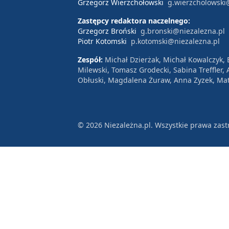
Grzegorz Wierzchołowski
g.wierzcholowski
Zastępcy redaktora naczelnego:
Grzegorz Broński
g.bronski@niezalezna.pl
Piotr Kotomski
p.kotomski@niezalezna.pl
Zespół:
Michał Dzierżak, Michał Kowalczyk,
Milewski, Tomasz Grodecki, Sabina Treffler
Obłuski, Magdalena Żuraw, Anna Zyzek, Mat
© 2026 Niezależna.pl. Wszystkie prawa zast