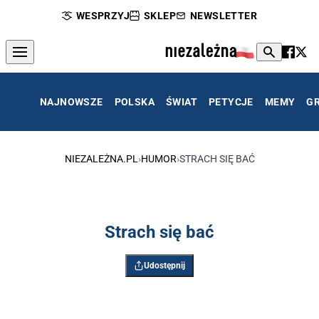
WESPRZYJ
SKLEP
NEWSLETTER
NAJNOWSZE
POLSKA
ŚWIAT
PETYCJE
MEMY
G
NIEZALEŻNA.PL
›
HUMOR
›
STRACH SIĘ BAĆ
Strach się bać
Udostępnij