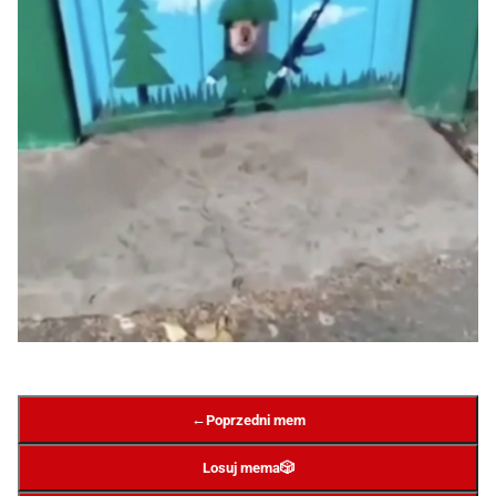
←
Poprzedni mem
Losuj mema
🎲