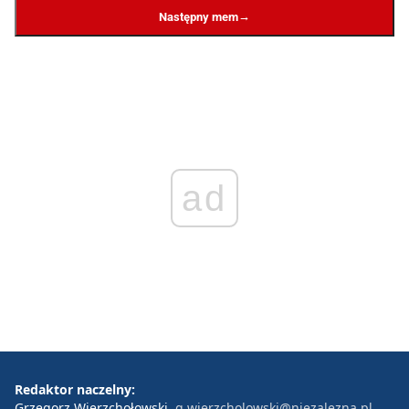
→
Następny mem
ad
Redaktor naczelny:
Grzegorz Wierzchołowski
g.wierzcholowski@niezalezna.pl