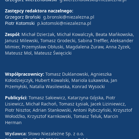
Zastępcy redaktora naczelnego:
Grzegorz Broński
g.bronski@niezalezna.pl
Piotr Kotomski
p.kotomski@niezalezna.pl
Zespół:
Michał Dzierżak, Michał Kowalczyk, Beata Mańkowska,
Janusz Milewski, Tomasz Grodecki, Sabina Treffler, Aleksander
Mimier, Przemysław Obłuski, Magdalena Żuraw, Anna Zyzek,
Mateusz Mol, Mateusz Święcicki
Współpracownicy:
Tomasz Duklanowski, Agnieszka
Kołodziejczyk, Hubert Kowalski, Mariola Łukawska, Jan
Przemyłski, Natalia Wasilewska, Konrad Wysocki
Publicyści:
Tomasz Sakiewicz, Katarzyna Gójska, Piotr
Lisiewicz, Michał Rachoń, Tomasz Łysiak, Jacek Liziniewicz,
Piotr Nisztor, Adrian Stankowski, Antoni Rybczyński, Krzysztof
Wołodźko, Krzysztof Karnkowski, Tomasz Teluk, Marcin
Herman
Wydawca:
Słowo Niezależne Sp. z o.o.