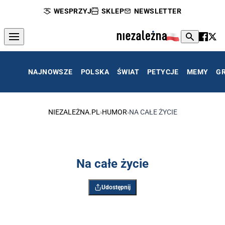
WESPRZYJ
SKLEP
NEWSLETTER
NAJNOWSZE
POLSKA
ŚWIAT
PETYCJE
MEMY
G
NIEZALEŻNA.PL
›
HUMOR
›
NA CAŁE ŻYCIE
Na całe życie
Udostępnij