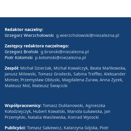
Redaktor naczelny:
Grzegorz Wierzchołowski
g.wierzcholowski@niezalezna.pl
Zastępcy redaktora naczelnego:
Grzegorz Broński
g.bronski@niezalezna.pl
Piotr Kotomski
p.kotomski@niezalezna.pl
Zespół:
Michał Dzierżak, Michał Kowalczyk, Beata Mańkowska,
Janusz Milewski, Tomasz Grodecki, Sabina Treffler, Aleksander
Mimier, Przemysław Obłuski, Magdalena Żuraw, Anna Zyzek,
Mateusz Mol, Mateusz Święcicki
Współpracownicy:
Tomasz Duklanowski, Agnieszka
Kołodziejczyk, Hubert Kowalski, Mariola Łukawska, Jan
Przemyłski, Natalia Wasilewska, Konrad Wysocki
Publicyści:
Tomasz Sakiewicz, Katarzyna Gójska, Piotr