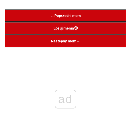
←
Poprzedni mem
Losuj mema
🎲
→
Następny mem
ad