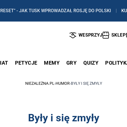
"RESET" - JAK TUSK WPROWADZAŁ ROSJĘ DO POLSKI
|
KU
WESPRZYJ
SKLEP
IAT
PETYCJE
MEMY
GRY
QUIZY
POLITYK
NIEZALEŻNA.PL
›
HUMOR
›
BYŁY I SIĘ ZMYŁY
Były i się zmyły