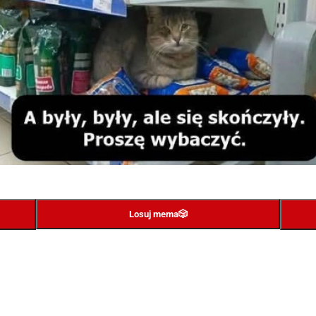
Losuj mema
🎲