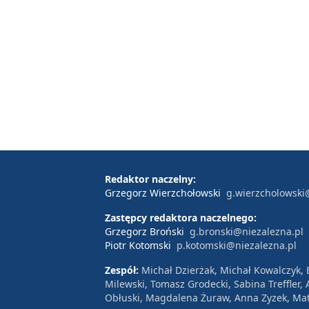
Redaktor naczelny:
Grzegorz Wierzchołowski
g.wierzcholowski
Zastępcy redaktora naczelnego:
Grzegorz Broński
g.bronski@niezalezna.pl
Piotr Kotomski
p.kotomski@niezalezna.pl
Zespół:
Michał Dzierżak, Michał Kowalczyk,
Milewski, Tomasz Grodecki, Sabina Treffler
Obłuski, Magdalena Żuraw, Anna Zyzek, Mat