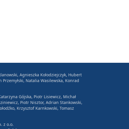
lanowski, Agnieszka Kołodziejczyk, Hubert
n Przemyłski, Natalia Wasilewska, Konrad
atarzyna Gójska, Piotr Lisiewicz, Michał
ziniewicz, Piotr Nisztor, Adrian Stankowski,
Wołodźko, Krzysztof Karnkowski, Tomasz
. z o.o.