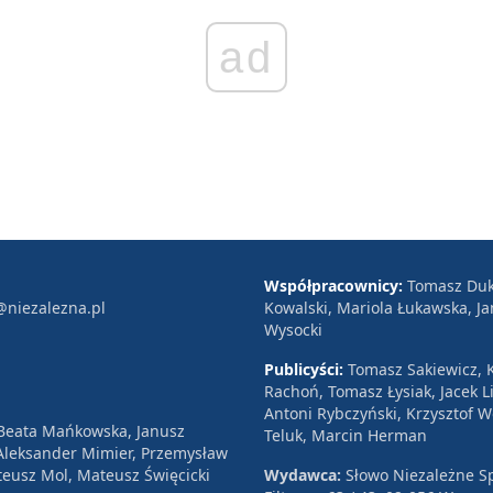
ad
Współpracownicy:
Tomasz Duk
@niezalezna.pl
Kowalski, Mariola Łukawska, Ja
Wysocki
Publicyści:
Tomasz Sakiewicz, K
Rachoń, Tomasz Łysiak, Jacek Li
Antoni Rybczyński, Krzysztof 
 Beata Mańkowska, Janusz
Teluk, Marcin Herman
, Aleksander Mimier, Przemysław
eusz Mol, Mateusz Święcicki
Wydawca:
Słowo Niezależne Sp