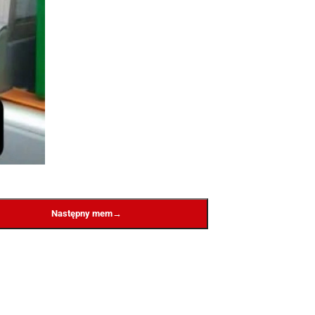
→
Następny mem