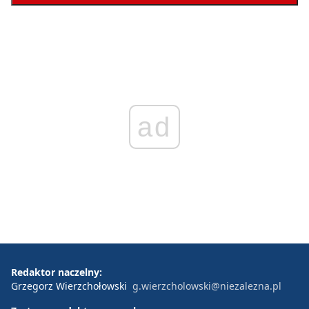
ad
Redaktor naczelny:
Grzegorz Wierzchołowski
g.wierzcholowski@niezalezna.pl