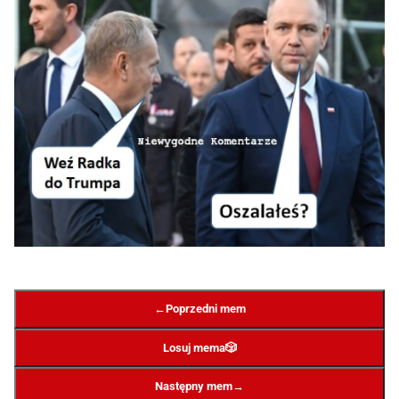
←
Poprzedni mem
Losuj mema
🎲
→
Następny mem