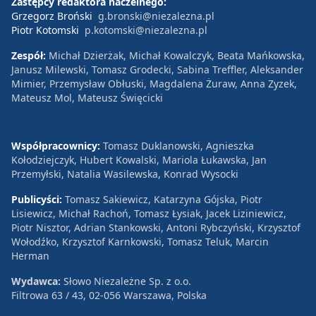
Zastępcy redaktora naczelnego:
Grzegorz Broński
g.bronski@niezalezna.pl
Piotr Kotomski
p.kotomski@niezalezna.pl
Zespół:
Michał Dzierżak, Michał Kowalczyk, Beata Mańkowska,
Janusz Milewski, Tomasz Grodecki, Sabina Treffler, Aleksander
Mimier, Przemysław Obłuski, Magdalena Żuraw, Anna Zyzek,
Mateusz Mol, Mateusz Święcicki
Współpracownicy:
Tomasz Duklanowski, Agnieszka
Kołodziejczyk, Hubert Kowalski, Mariola Łukawska, Jan
Przemyłski, Natalia Wasilewska, Konrad Wysocki
Publicyści:
Tomasz Sakiewicz, Katarzyna Gójska, Piotr
Lisiewicz, Michał Rachoń, Tomasz Łysiak, Jacek Liziniewicz,
Piotr Nisztor, Adrian Stankowski, Antoni Rybczyński, Krzysztof
Wołodźko, Krzysztof Karnkowski, Tomasz Teluk, Marcin
Herman
Wydawca:
Słowo Niezależne Sp. z o.o.
Filtrowa 63 / 43, 02-056 Warszawa, Polska