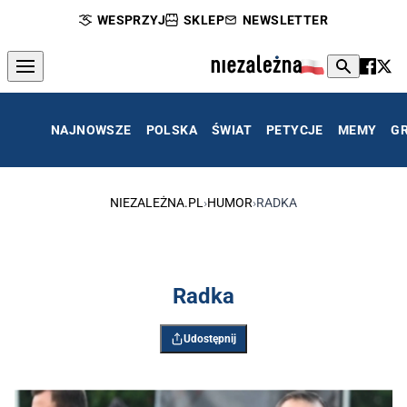
WESPRZYJ
SKLEP
NEWSLETTER
NAJNOWSZE
POLSKA
ŚWIAT
PETYCJE
MEMY
G
NIEZALEŻNA.PL
›
HUMOR
›
RADKA
Radka
Udostępnij