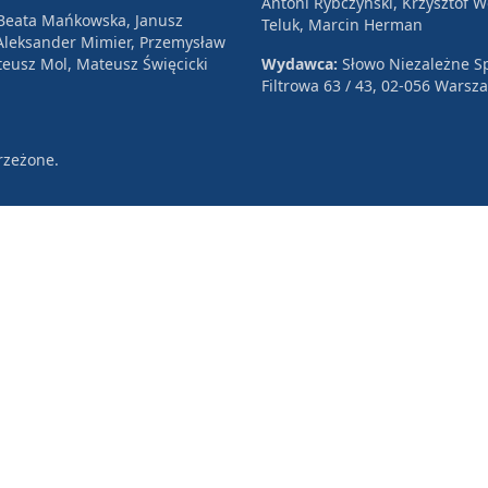
Antoni Rybczyński, Krzysztof 
 Beata Mańkowska, Janusz
Teluk, Marcin Herman
, Aleksander Mimier, Przemysław
eusz Mol, Mateusz Święcicki
Wydawca:
Słowo Niezależne Sp
Filtrowa 63 / 43, 02-056 Warsz
rzeżone.