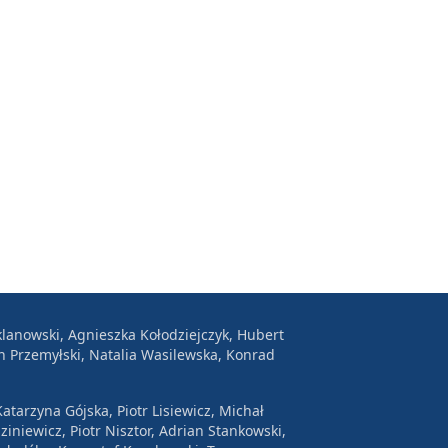
lanowski, Agnieszka Kołodziejczyk, Hubert
n Przemyłski, Natalia Wasilewska, Konrad
atarzyna Gójska, Piotr Lisiewicz, Michał
ziniewicz, Piotr Nisztor, Adrian Stankowski,