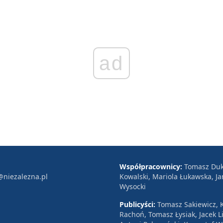
ad
Współpracownicy:
Tomasz Duk
@niezalezna.pl
Kowalski, Mariola Łukawska, Ja
Wysocki
Publicyści:
Tomasz Sakiewicz, K
Rachoń, Tomasz Łysiak, Jacek Li