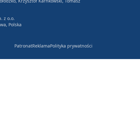
Wołodźko, Krzysztof Karnkowski, Tomasz
. z o.o.
awa, Polska
Patronat
Reklama
Polityka prywatności