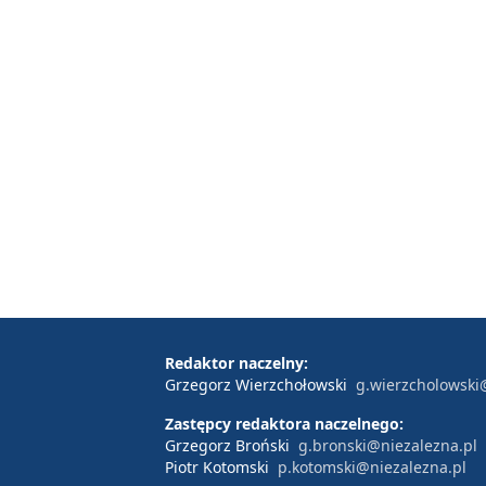
Redaktor naczelny:
Grzegorz Wierzchołowski
g.wierzcholowski
Zastępcy redaktora naczelnego:
Grzegorz Broński
g.bronski@niezalezna.pl
Piotr Kotomski
p.kotomski@niezalezna.pl