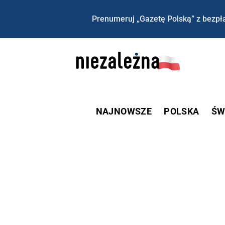
Prenumeruj „Gazetę Polską” z bezpła
NAJNOWSZE
POLSKA
ŚW