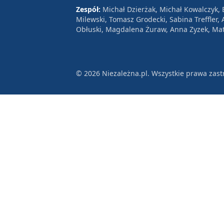
Zespół:
Michał Dzierżak, Michał Kowalczyk,
Milewski, Tomasz Grodecki, Sabina Treffler
Obłuski, Magdalena Żuraw, Anna Zyzek, Mat
© 2026 Niezależna.pl. Wszystkie prawa zast