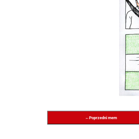
←
Poprzedni mem