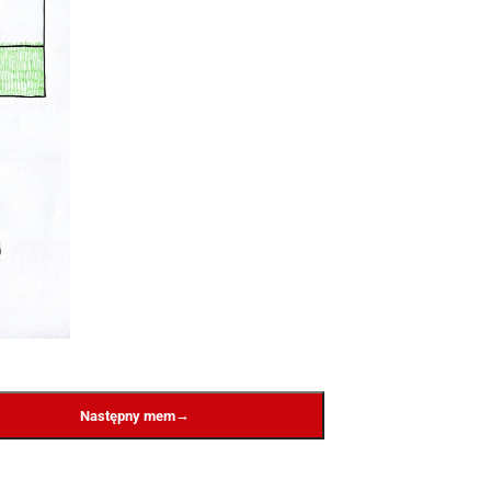
→
Następny mem