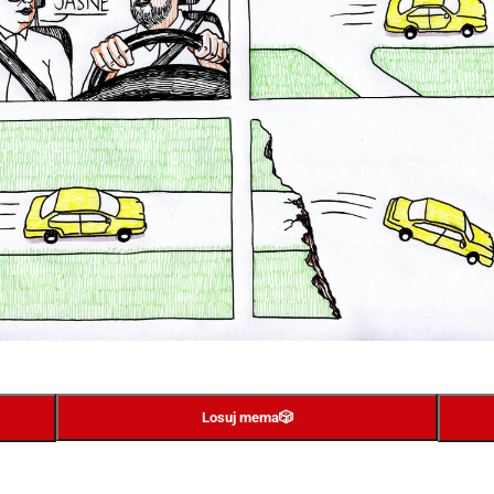
Losuj mema
🎲