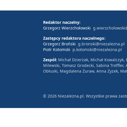
Redaktor naczelny:
Grzegorz Wierzchołowski
g.wierzcholowski
Zastępcy redaktora naczelnego:
Grzegorz Broński
g.bronski@niezalezna.pl
Piotr Kotomski
p.kotomski@niezalezna.pl
Zespół:
Michał Dzierżak, Michał Kowalczyk,
Milewski, Tomasz Grodecki, Sabina Treffler
Obłuski, Magdalena Żuraw, Anna Zyzek, Mat
© 2026 Niezależna.pl. Wszystkie prawa zast