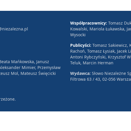
Współpracownicy:
Tomasz Duk
@niezalezna.pl
Kowalski, Mariola Łukawska, Ja
Wysocki
Publicyści:
Tomasz Sakiewicz, K
Rachoń, Tomasz Łysiak, Jacek Li
Antoni Rybczyński, Krzysztof 
 Beata Mańkowska, Janusz
Teluk, Marcin Herman
, Aleksander Mimier, Przemysław
eusz Mol, Mateusz Święcicki
Wydawca:
Słowo Niezależne Sp
Filtrowa 63 / 43, 02-056 Warsz
rzeżone.