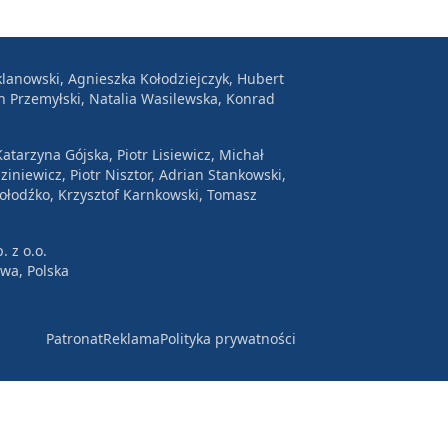
lanowski, Agnieszka Kołodziejczyk, Hubert
n Przemyłski, Natalia Wasilewska, Konrad
atarzyna Gójska, Piotr Lisiewicz, Michał
ziniewicz, Piotr Nisztor, Adrian Stankowski,
Wołodźko, Krzysztof Karnkowski, Tomasz
. z o.o.
awa, Polska
Patronat
Reklama
Polityka prywatności