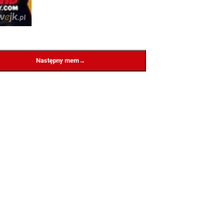
→
Następny mem