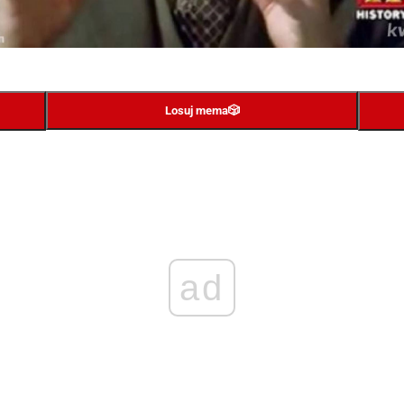
Losuj mema
🎲
ad