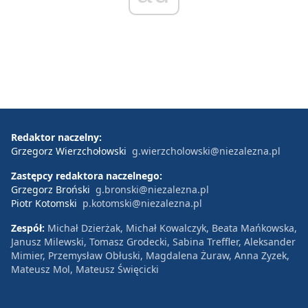
Redaktor naczelny:
Grzegorz Wierzchołowski
g.wierzcholowski@niezalezna.pl
Zastępcy redaktora naczelnego:
Grzegorz Broński
g.bronski@niezalezna.pl
Piotr Kotomski
p.kotomski@niezalezna.pl
Zespół:
Michał Dzierżak, Michał Kowalczyk, Beata Mańkowska,
Janusz Milewski, Tomasz Grodecki, Sabina Treffler, Aleksander
Mimier, Przemysław Obłuski, Magdalena Żuraw, Anna Zyzek,
Mateusz Mol, Mateusz Święcicki