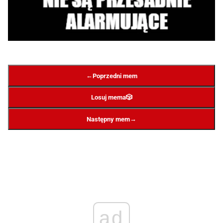
←
Poprzedni mem
Losuj mema
🎲
→
Następny mem
ad