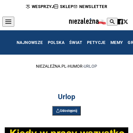
WESPRZYJ
SKLEP
NEWSLETTER
NAJNOWSZE
POLSKA
ŚWIAT
PETYCJE
MEMY
G
NIEZALEŻNA.PL
›
HUMOR
›
URLOP
Urlop
Udostępnij