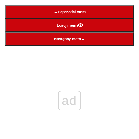
←
Poprzedni mem
Losuj mema
🎲
→
Następny mem
ad