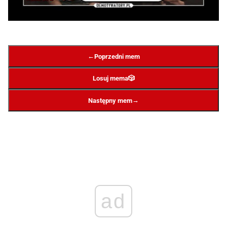
←
Poprzedni mem
Losuj mema
🎲
→
Następny mem
ad