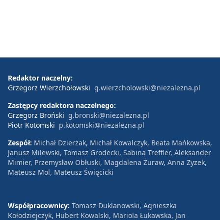
Redaktor naczelny:
Grzegorz Wierzchołowski
g.wierzcholowski@niezalezna.pl
Zastępcy redaktora naczelnego:
Grzegorz Broński
g.bronski@niezalezna.pl
Piotr Kotomski
p.kotomski@niezalezna.pl
Zespół:
Michał Dzierżak, Michał Kowalczyk, Beata Mańkowska,
Janusz Milewski, Tomasz Grodecki, Sabina Treffler, Aleksander
Mimier, Przemysław Obłuski, Magdalena Żuraw, Anna Zyzek,
Mateusz Mol, Mateusz Święcicki
Współpracownicy:
Tomasz Duklanowski, Agnieszka
Kołodziejczyk, Hubert Kowalski, Mariola Łukawska, Jan