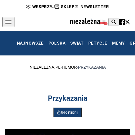
WESPRZYJ
SKLEP
NEWSLETTER
NAJNOWSZE
POLSKA
ŚWIAT
PETYCJE
MEMY
G
NIEZALEŻNA.PL
›
HUMOR
›
PRZYKAZANIA
Przykazania
Udostępnij