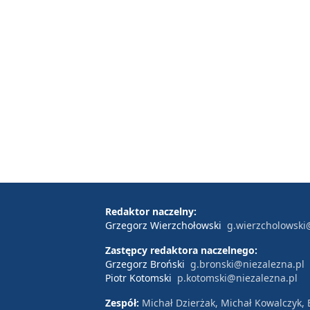
Redaktor naczelny:
Grzegorz Wierzchołowski
g.wierzcholowski
Zastępcy redaktora naczelnego:
Grzegorz Broński
g.bronski@niezalezna.pl
Piotr Kotomski
p.kotomski@niezalezna.pl
Zespół:
Michał Dzierżak, Michał Kowalczyk,