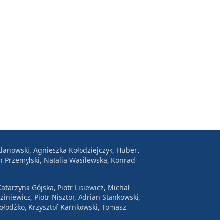
lanowski, Agnieszka Kołodziejczyk, Hubert
n Przemyłski, Natalia Wasilewska, Konrad
atarzyna Gójska, Piotr Lisiewicz, Michał
ziniewicz, Piotr Nisztor, Adrian Stankowski,
Wołodźko, Krzysztof Karnkowski, Tomasz