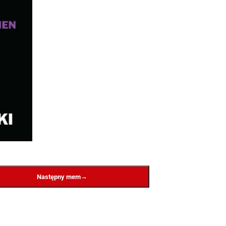
→
Następny mem