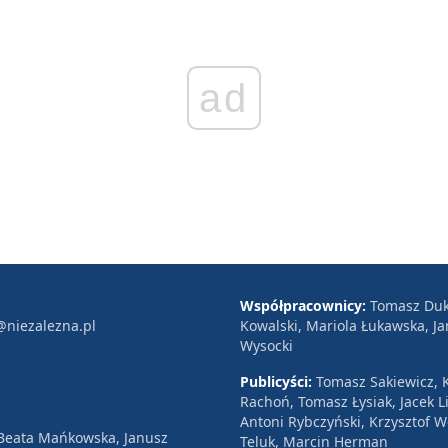
ad
Współpracownicy:
Tomasz Duk
@niezalezna.pl
Kowalski, Mariola Łukawska, Ja
Wysocki
Publicyści:
Tomasz Sakiewicz, K
Rachoń, Tomasz Łysiak, Jacek Li
Antoni Rybczyński, Krzysztof 
 Beata Mańkowska, Janusz
Teluk, Marcin Herman