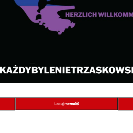
Losuj mema
🎲