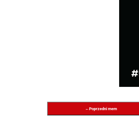
←
Poprzedni mem