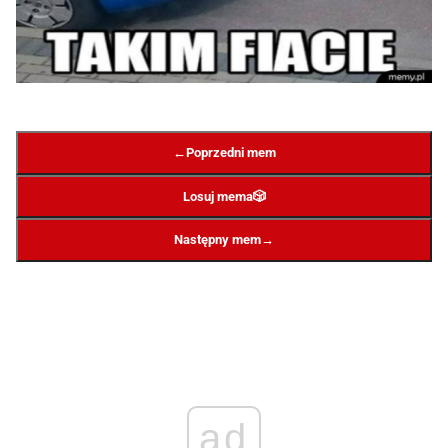
←
Poprzedni mem
Losuj mema
🎲
→
Następny mem
ad