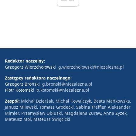
Redaktor naczelny:
Grzegorz Wierzchołowski
g.wierzcholowski@niezalezna.pl
Zastępcy redaktora naczelnego:
Grzegorz Broński
g.bronski@niezalezna.pl
Piotr Kotomski
p.kotomski@niezalezna.pl
Zespół:
Michał Dzierżak, Michał Kowalczyk, Beata Mańkowska,
Janusz Milewski, Tomasz Grodecki, Sabina Treffler, Aleksander
Mimier, Przemysław Obłuski, Magdalena Żuraw, Anna Zyzek,
Mateusz Mol, Mateusz Święcicki