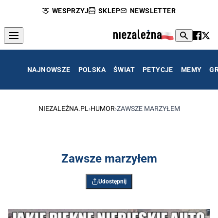
WESPRZYJ
SKLEP
NEWSLETTER
NAJNOWSZE
POLSKA
ŚWIAT
PETYCJE
MEMY
G
NIEZALEŻNA.PL
›
HUMOR
›
ZAWSZE MARZYŁEM
Zawsze marzyłem
Udostępnij