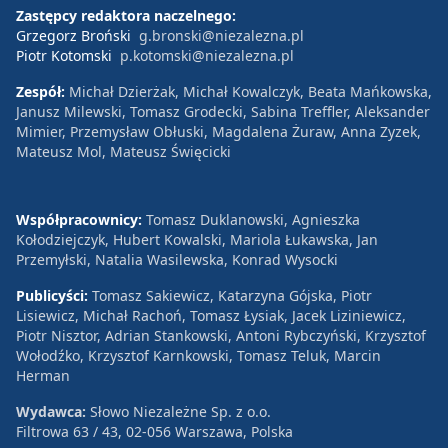
Zastępcy redaktora naczelnego:
Grzegorz Broński
g.bronski@niezalezna.pl
Piotr Kotomski
p.kotomski@niezalezna.pl
Zespół:
Michał Dzierżak, Michał Kowalczyk, Beata Mańkowska,
Janusz Milewski, Tomasz Grodecki, Sabina Treffler, Aleksander
Mimier, Przemysław Obłuski, Magdalena Żuraw, Anna Zyzek,
Mateusz Mol, Mateusz Święcicki
Współpracownicy:
Tomasz Duklanowski, Agnieszka
Kołodziejczyk, Hubert Kowalski, Mariola Łukawska, Jan
Przemyłski, Natalia Wasilewska, Konrad Wysocki
Publicyści:
Tomasz Sakiewicz, Katarzyna Gójska, Piotr
Lisiewicz, Michał Rachoń, Tomasz Łysiak, Jacek Liziniewicz,
Piotr Nisztor, Adrian Stankowski, Antoni Rybczyński, Krzysztof
Wołodźko, Krzysztof Karnkowski, Tomasz Teluk, Marcin
Herman
Wydawca:
Słowo Niezależne Sp. z o.o.
Filtrowa 63 / 43, 02-056 Warszawa, Polska