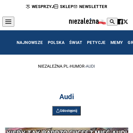
WESPRZYJ
SKLEP
NEWSLETTER
NAJNOWSZE
POLSKA
ŚWIAT
PETYCJE
MEMY
G
NIEZALEŻNA.PL
›
HUMOR
›
AUDI
Audi
Udostępnij