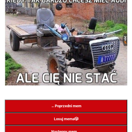
←
Poprzedni mem
Losuj mema
🎲
→
Następny mem