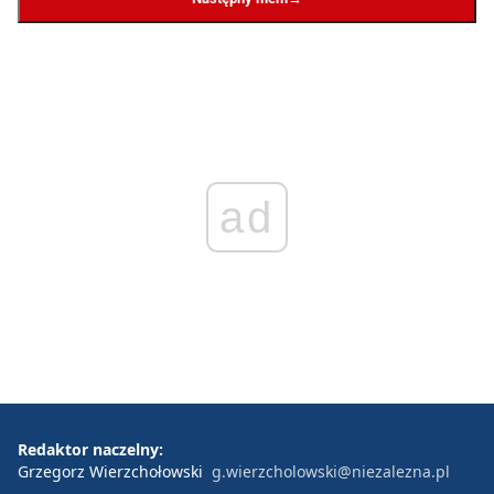
ad
Redaktor naczelny:
Grzegorz Wierzchołowski
g.wierzcholowski@niezalezna.pl