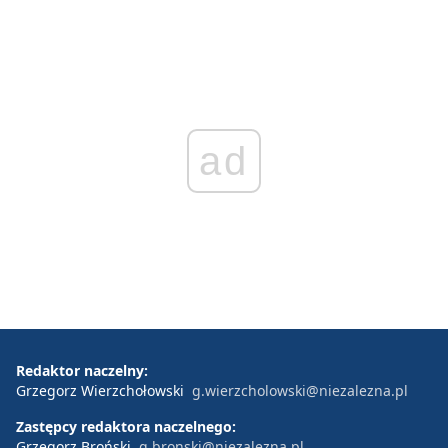
ad
Redaktor naczelny:
Grzegorz Wierzchołowski
g.wierzcholowski@niezalezna.pl
Zastępcy redaktora naczelnego:
Grzegorz Broński
g.bronski@niezalezna.pl