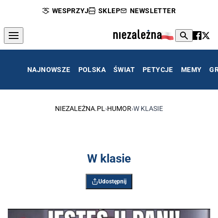
WESPRZYJ
SKLEP
NEWSLETTER
NAJNOWSZE
POLSKA
ŚWIAT
PETYCJE
MEMY
G
NIEZALEŻNA.PL
›
HUMOR
›
W KLASIE
W klasie
Udostępnij