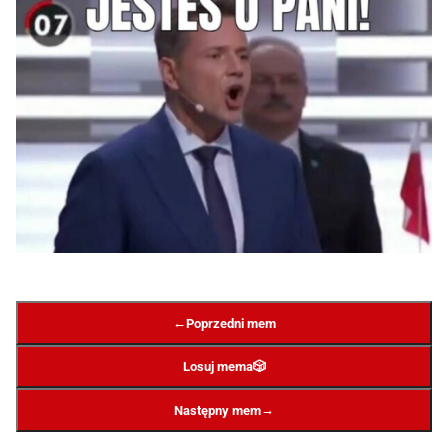
←
Poprzedni mem
Losuj mema
🎲
→
Następny mem