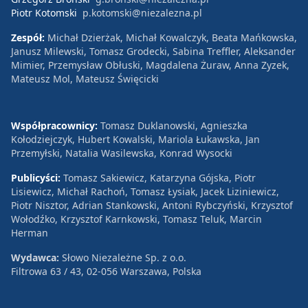
Piotr Kotomski
p.kotomski@niezalezna.pl
Zespół:
Michał Dzierżak, Michał Kowalczyk, Beata Mańkowska,
Janusz Milewski, Tomasz Grodecki, Sabina Treffler, Aleksander
Mimier, Przemysław Obłuski, Magdalena Żuraw, Anna Zyzek,
Mateusz Mol, Mateusz Święcicki
Współpracownicy:
Tomasz Duklanowski, Agnieszka
Kołodziejczyk, Hubert Kowalski, Mariola Łukawska, Jan
Przemyłski, Natalia Wasilewska, Konrad Wysocki
Publicyści:
Tomasz Sakiewicz, Katarzyna Gójska, Piotr
Lisiewicz, Michał Rachoń, Tomasz Łysiak, Jacek Liziniewicz,
Piotr Nisztor, Adrian Stankowski, Antoni Rybczyński, Krzysztof
Wołodźko, Krzysztof Karnkowski, Tomasz Teluk, Marcin
Herman
Wydawca:
Słowo Niezależne Sp. z o.o.
Filtrowa 63 / 43, 02-056 Warszawa, Polska