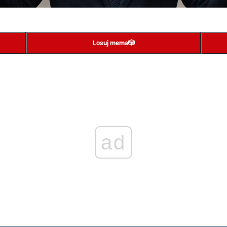
Losuj mema
🎲
ad