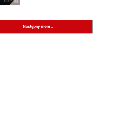
→
Następny mem