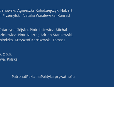
lanowski, Agnieszka Kołodziejczyk, Hubert
n Przemyłski, Natalia Wasilewska, Konrad
atarzyna Gójska, Piotr Lisiewicz, Michał
ziniewicz, Piotr Nisztor, Adrian Stankowski,
Wołodźko, Krzysztof Karnkowski, Tomasz
. z o.o.
awa, Polska
Patronat
Reklama
Polityka prywatności