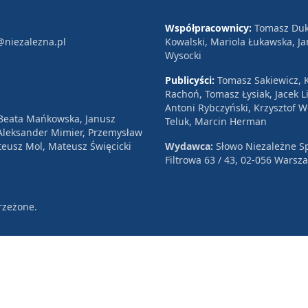
Współpracownicy:
Tomasz Duk
@niezalezna.pl
Kowalski, Mariola Łukawska, Ja
Wysocki
Publicyści:
Tomasz Sakiewicz, K
Rachoń, Tomasz Łysiak, Jacek Li
Antoni Rybczyński, Krzysztof 
 Beata Mańkowska, Janusz
Teluk, Marcin Herman
, Aleksander Mimier, Przemysław
eusz Mol, Mateusz Święcicki
Wydawca:
Słowo Niezależne Sp
Filtrowa 63 / 43, 02-056 Warsz
rzeżone.