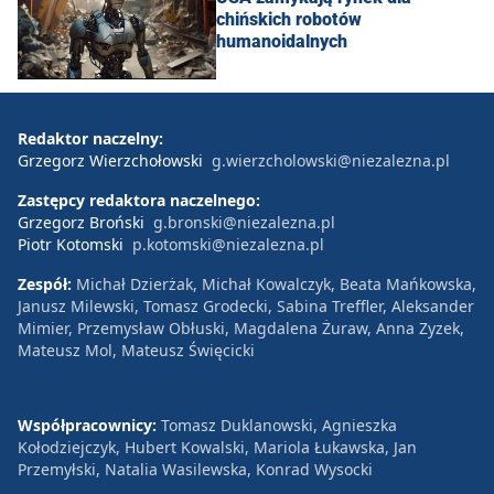
chińskich robotów
humanoidalnych
Redaktor naczelny:
Grzegorz Wierzchołowski
g.wierzcholowski@niezalezna.pl
Zastępcy redaktora naczelnego:
Grzegorz Broński
g.bronski@niezalezna.pl
Piotr Kotomski
p.kotomski@niezalezna.pl
Zespół:
Michał Dzierżak, Michał Kowalczyk, Beata Mańkowska,
Janusz Milewski, Tomasz Grodecki, Sabina Treffler, Aleksander
Mimier, Przemysław Obłuski, Magdalena Żuraw, Anna Zyzek,
Mateusz Mol, Mateusz Święcicki
Współpracownicy:
Tomasz Duklanowski, Agnieszka
Kołodziejczyk, Hubert Kowalski, Mariola Łukawska, Jan
Przemyłski, Natalia Wasilewska, Konrad Wysocki