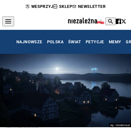
WESPRZYJ
SKLEP
NEWSLETTER
NAJNOWSZE
POLSKA
ŚWIAT
PETYCJE
MEMY
G
wg - niezalezna.pl
Tajemnicze blackouty