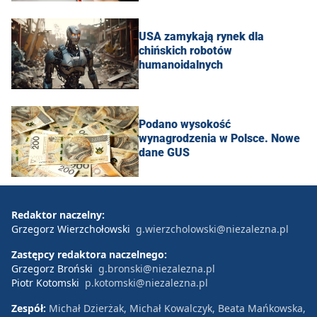
USA zamykają rynek dla
chińskich robotów
humanoidalnych
Podano wysokość
wynagrodzenia w Polsce. Nowe
dane GUS
Redaktor naczelny:
Grzegorz Wierzchołowski
g.wierzcholowski@niezalezna.pl
Zastępcy redaktora naczelnego:
Grzegorz Broński
g.bronski@niezalezna.pl
Piotr Kotomski
p.kotomski@niezalezna.pl
Zespół:
Michał Dzierżak, Michał Kowalczyk, Beata Mańkowska,