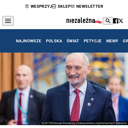
WESPRZYJ
SKLEP
NEWSLETTER
NAJNOWSZE
POLSKA
ŚWIAT
PETYCJE
MEMY
G
EU2017EE Estonian Presidency; creativecommons.org/licenses/by/2.0/deed.en