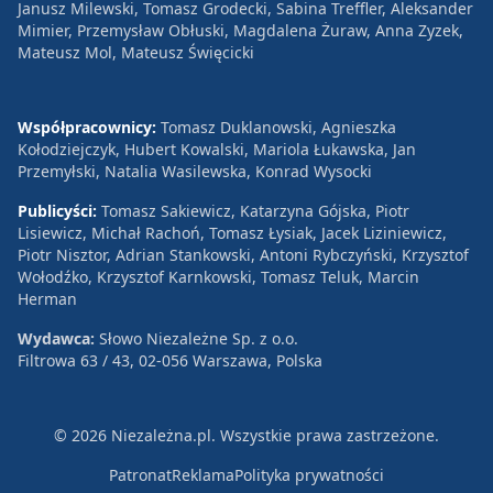
Janusz Milewski, Tomasz Grodecki, Sabina Treffler, Aleksander
Mimier, Przemysław Obłuski, Magdalena Żuraw, Anna Zyzek,
Mateusz Mol, Mateusz Święcicki
Współpracownicy:
Tomasz Duklanowski, Agnieszka
Kołodziejczyk, Hubert Kowalski, Mariola Łukawska, Jan
Przemyłski, Natalia Wasilewska, Konrad Wysocki
Publicyści:
Tomasz Sakiewicz, Katarzyna Gójska, Piotr
Lisiewicz, Michał Rachoń, Tomasz Łysiak, Jacek Liziniewicz,
Piotr Nisztor, Adrian Stankowski, Antoni Rybczyński, Krzysztof
Wołodźko, Krzysztof Karnkowski, Tomasz Teluk, Marcin
Herman
Wydawca:
Słowo Niezależne Sp. z o.o.
Filtrowa 63 / 43, 02-056 Warszawa, Polska
© 2026 Niezależna.pl. Wszystkie prawa zastrzeżone.
Patronat
Reklama
Polityka prywatności