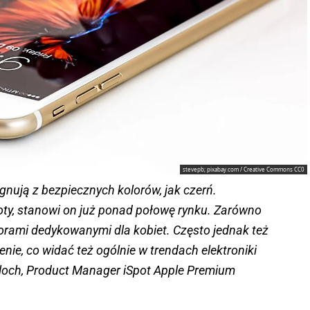
stevepb; pixabay.com / Creative Commons CC0
ygnują z bezpiecznych kolorów, jak czerń.
ty, stanowi on już ponad połowę rynku. Zarówno
kolorami dedykowanymi dla kobiet. Często jednak też
nie, co widać też ogólnie w trendach elektroniki
Kloch, Product Manager iSpot Apple Premium