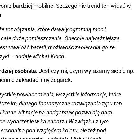
coraz bardziej mobilne. Szczególnie trend ten widać w
h.
duże rozwiązania, które dawały ogromną moc i
 całe duże pomieszczenia. Obecnie najważniejsza
est trwałość baterii, możliwość zabierania go ze
zyki – dodaje Michał Kloch.
dziej osobista. J
est czymś, czym wyrażamy siebie np.
nnie zakładać inny zegarek.
szystkie powiadomienia, wszystkie informacje, które
iższe im, dlatego fantastyczne rozwiązania typu tap
delikatne wibracje na nadgarstek pozwalają nam
e wydarzenie w kalendarzu W związku z tym
o personalna pod względem koloru, ale też pod