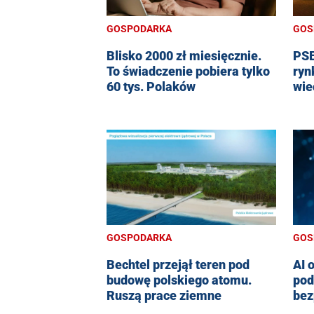
GOSPODARKA
GOS
Blisko 2000 zł miesięcznie.
PSE
To świadczenie pobiera tylko
ryn
60 tys. Polaków
wie
GOSPODARKA
GOS
Bechtel przejął teren pod
AI 
budowę polskiego atomu.
pod
Ruszą prace ziemne
bez