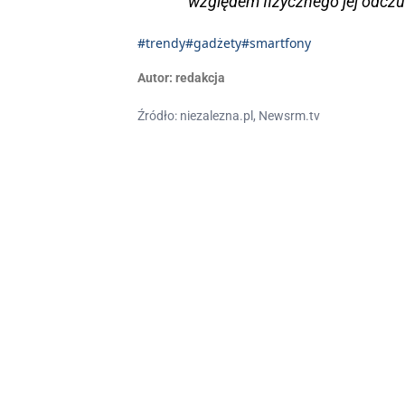
względem fizycznego jej odczu
#trendy
#gadżety
#smartfony
Autor:
redakcja
Źródło: niezalezna.pl, Newsrm.tv