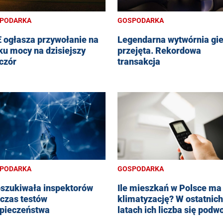
PODARKA
GOSPODARKA
 ogłasza przywołanie na
Legendarna wytwórnia gie
ku mocy na dzisiejszy
przejęta. Rekordowa
czór
transakcja
PODARKA
GOSPODARKA
oszukiwała inspektorów
Ile mieszkań w Polsce ma
czas testów
klimatyzację? W ostatnich
pieczeństwa
latach ich liczba się podw