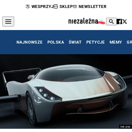
WESPRZYJ
SKLEP
NEWSLETTER
NAJNOWSZE
POLSKA
ŚWIAT
PETYCJE
MEMY
G
mat. pras.