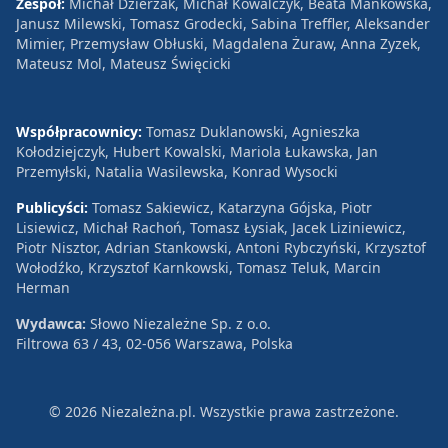
Zespół:
Michał Dzierżak, Michał Kowalczyk, Beata Mańkowska,
Janusz Milewski, Tomasz Grodecki, Sabina Treffler, Aleksander
Mimier, Przemysław Obłuski, Magdalena Żuraw, Anna Zyzek,
Mateusz Mol, Mateusz Święcicki
Współpracownicy:
Tomasz Duklanowski, Agnieszka
Kołodziejczyk, Hubert Kowalski, Mariola Łukawska, Jan
Przemyłski, Natalia Wasilewska, Konrad Wysocki
Publicyści:
Tomasz Sakiewicz, Katarzyna Gójska, Piotr
Lisiewicz, Michał Rachoń, Tomasz Łysiak, Jacek Liziniewicz,
Piotr Nisztor, Adrian Stankowski, Antoni Rybczyński, Krzysztof
Wołodźko, Krzysztof Karnkowski, Tomasz Teluk, Marcin
Herman
Wydawca:
Słowo Niezależne Sp. z o.o.
Filtrowa 63 / 43, 02-056 Warszawa, Polska
© 2026 Niezależna.pl. Wszystkie prawa zastrzeżone.
Patronat
Reklama
Polityka prywatności