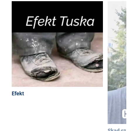
Efekt
Skąd cza