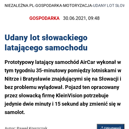
NIEZALEŻNA.PL
›
GOSPODARKA
›
MOTORYZACJA
›
UDANY LOT SŁOW
GOSPODARKA
30.06.2021, 09:48
Udany lot słowackiego
latającego samochodu
Prototypowy latający samochód AirCar wykonał w
tym tygodniu 35-minutowy pomiędzy lotniskami w
Nitrze i Bratysławie znajdującymi się na Słowacji i
bez problemu wylądował. Pojazd ten opracowany
przez słowacką firmę KleinVision potrzebuje
jedynie dwie minuty i 15 sekund aby zmienić się w
samolot.
Autor:
Paweł Kryszczak
Udostępnij