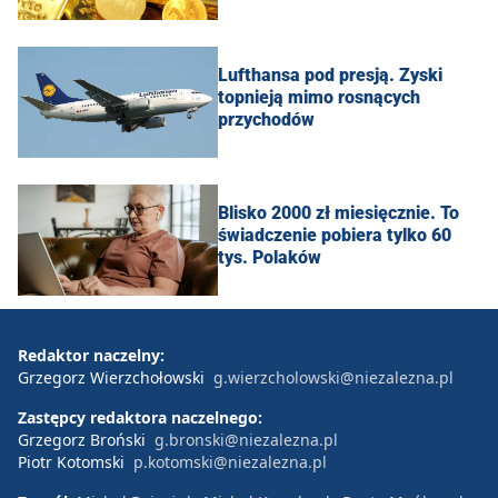
Lufthansa pod presją. Zyski
topnieją mimo rosnących
przychodów
Blisko 2000 zł miesięcznie. To
świadczenie pobiera tylko 60
tys. Polaków
Redaktor naczelny:
Grzegorz Wierzchołowski
g.wierzcholowski@niezalezna.pl
Zastępcy redaktora naczelnego:
Grzegorz Broński
g.bronski@niezalezna.pl
Piotr Kotomski
p.kotomski@niezalezna.pl