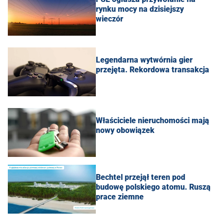
rynku mocy na dzisiejszy
wieczór
Legendarna wytwórnia gier
przejęta. Rekordowa transakcja
Właściciele nieruchomości mają
nowy obowiązek
Bechtel przejął teren pod
budowę polskiego atomu. Ruszą
prace ziemne