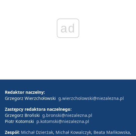
ad
Redaktor naczelny:
Grzegorz Wierzchołowski
g.wierzcholowski@niezalezna.pl
Zastępcy redaktora naczelnego:
Grzegorz Broński
g.bronski@niezalezna.pl
Piotr Kotomski
p.kotomski@niezalezna.pl
Zespół:
Michał Dzierżak, Michał Kowalczyk, Beata Mańkowska,