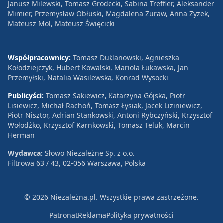
Janusz Milewski, Tomasz Grodecki, Sabina Treffler, Aleksander
Mimier, Przemysław Obłuski, Magdalena Żuraw, Anna Zyzek,
Mateusz Mol, Mateusz Święcicki
Współpracownicy:
Tomasz Duklanowski, Agnieszka
Kołodziejczyk, Hubert Kowalski, Mariola Łukawska, Jan
Przemyłski, Natalia Wasilewska, Konrad Wysocki
Publicyści:
Tomasz Sakiewicz, Katarzyna Gójska, Piotr
Lisiewicz, Michał Rachoń, Tomasz Łysiak, Jacek Liziniewicz,
Piotr Nisztor, Adrian Stankowski, Antoni Rybczyński, Krzysztof
Wołodźko, Krzysztof Karnkowski, Tomasz Teluk, Marcin
Herman
Wydawca:
Słowo Niezależne Sp. z o.o.
Filtrowa 63 / 43, 02-056 Warszawa, Polska
© 2026 Niezależna.pl. Wszystkie prawa zastrzeżone.
Patronat
Reklama
Polityka prywatności