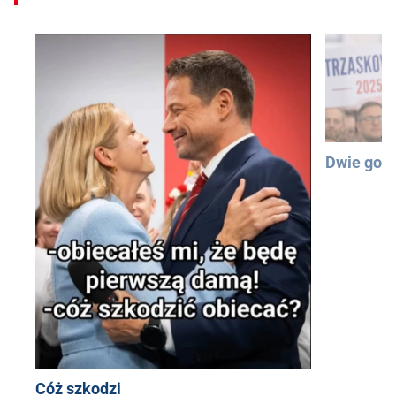
Dwie god
Cóż szkodzi