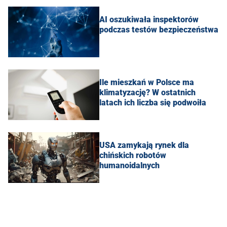
AI oszukiwała inspektorów
podczas testów bezpieczeństwa
Ile mieszkań w Polsce ma
klimatyzację? W ostatnich
latach ich liczba się podwoiła
USA zamykają rynek dla
chińskich robotów
humanoidalnych