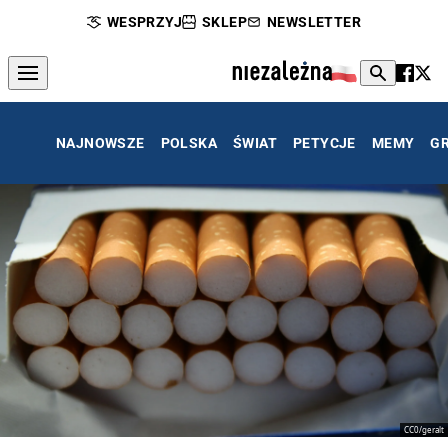
WESPRZYJ
SKLEP
NEWSLETTER
NAJNOWSZE
POLSKA
ŚWIAT
PETYCJE
MEMY
G
CC0/geralt