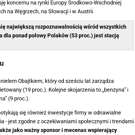
ję koncernu na rynki Europy Środkowo-Wschodniej
ch na Węgrzech, na Słowacji i w Austrii.
 się największą rozpoznawalnością wśród wszystkich
a dla ponad połowy Polaków (53 proc.) jest stacją
nu
nielem Obajtkiem, który od sześciu lat zarządza
etowany (19 proc.). Kolejne skojarzenia to „benzyna” i
ma” (9 proc.).
tykają się również inwestycje firmy w odnawialne
nia - jest zgodne z oczekiwaniami społecznymi i trendami
także jako ważny sponsor i mecenas wspierający