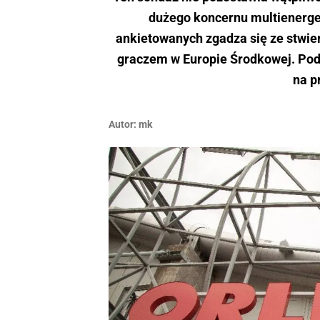
dużego koncernu multienergety
ankietowanych zgadza się ze stwier
graczem w Europie Środkowej. Pod
na p
Autor:
mk