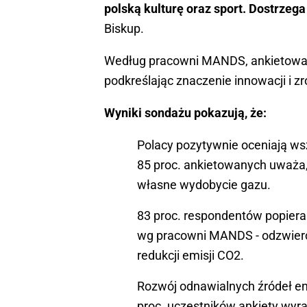
polską kulturę oraz sport. Dostrzeg
Biskup.
Według pracowni MANDS, ankietowani w
podkreślając znaczenie innowacji i 
Wyniki sondażu pokazują, że:
Polacy pozytywnie oceniają ws
85 proc. ankietowanych uważa
własne wydobycie gazu.
83 proc. respondentów popiera
wg pracowni MANDS - odzwierc
redukcji emisji CO2.
Rozwój odnawialnych źródeł ene
proc. uczestników ankiety wyra