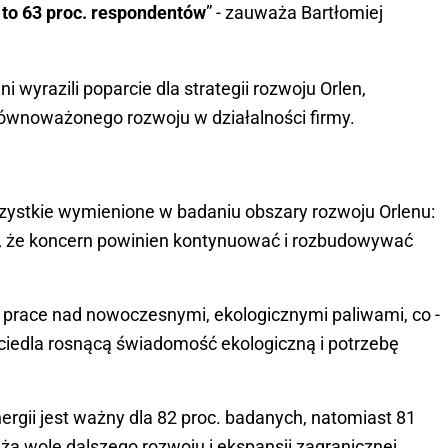
a to 63 proc. respondentów
” - zauważa Bartłomiej
yrazili poparcie dla strategii rozwoju Orlen,
zrównoważonego rozwoju w działalności firmy.
zystkie wymienione w badaniu obszary rozwoju Orlenu:
, że koncern powinien kontynuować i rozbudowywać
 prace nad nowoczesnymi, ekologicznymi paliwami, co -
iedla rosnącą świadomość ekologiczną i potrzebę
rgii jest ważny dla 82 proc. badanych, natomiast 81
ża wolę dalszego rozwoju i ekspansji zagranicznej