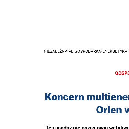
NIEZALEŻNA.PL
›
GOSPODARKA
›
ENERGETYKA
›
GOSP
Koncern multiener
Orlen 
Ten sondaż nie pozostawia wątpliwo