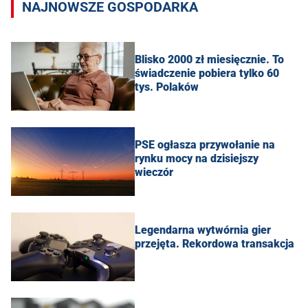
NAJNOWSZE GOSPODARKA
Blisko 2000 zł miesięcznie. To
świadczenie pobiera tylko 60
tys. Polaków
PSE ogłasza przywołanie na
rynku mocy na dzisiejszy
wieczór
Legendarna wytwórnia gier
przejęta. Rekordowa transakcja