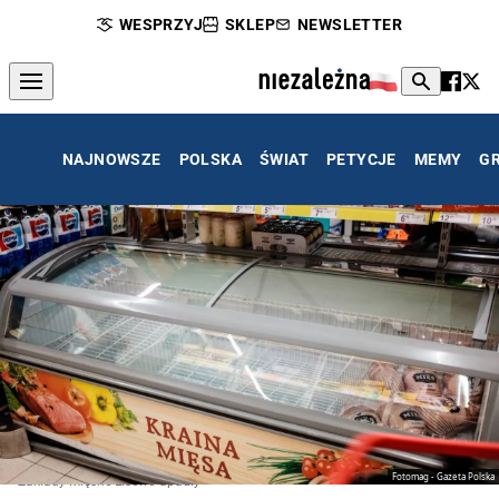
WESPRZYJ
SKLEP
NEWSLETTER
NAJNOWSZE
POLSKA
ŚWIAT
PETYCJE
MEMY
G
Fotomag - Gazeta Polska
Zakłady Mięsne Lisewo upadły