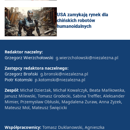
USA zamykają rynek dla
chińskich robotów
humanoidalnych
Redaktor naczelny:
Grzegorz Wierzchołowski
g.wierzcholowski@niezalezna.pl
Zastępcy redaktora naczelnego:
Grzegorz Broński
g.bronski@niezalezna.pl
Piotr Kotomski
p.kotomski@niezalezna.pl
Zespół:
Michał Dzierżak, Michał Kowalczyk, Beata Mańkowska,
Janusz Milewski, Tomasz Grodecki, Sabina Treffler, Aleksander
Mimier, Przemysław Obłuski, Magdalena Żuraw, Anna Zyzek,
Mateusz Mol, Mateusz Święcicki
Współpracownicy:
Tomasz Duklanowski, Agnieszka