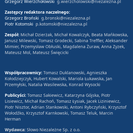
Grzegorz Wierzchołowski
g.wierzcholowski@niezalezna.pl
Zastępcy redaktora naczelnego:
Grzegorz Broński
g.bronski@niezalezna.pl
Piotr Kotomski
p.kotomski@niezalezna.pl
Zespół:
Michał Dzierżak, Michał Kowalczyk, Beata Mańkowska,
Janusz Milewski, Tomasz Grodecki, Sabina Treffler, Aleksander
Mimier, Przemysław Obłuski, Magdalena Żuraw, Anna Zyzek,
Mateusz Mol, Mateusz Święcicki
Współpracownicy:
Tomasz Duklanowski, Agnieszka
Kołodziejczyk, Hubert Kowalski, Mariola Łukawska, Jan
Przemyłski, Natalia Wasilewska, Konrad Wysocki
Publicyści:
Tomasz Sakiewicz, Katarzyna Gójska, Piotr
Lisiewicz, Michał Rachoń, Tomasz Łysiak, Jacek Liziniewicz,
Piotr Nisztor, Adrian Stankowski, Antoni Rybczyński, Krzysztof
Wołodźko, Krzysztof Karnkowski, Tomasz Teluk, Marcin
Herman
Wydawca:
Słowo Niezależne Sp. z o.o.