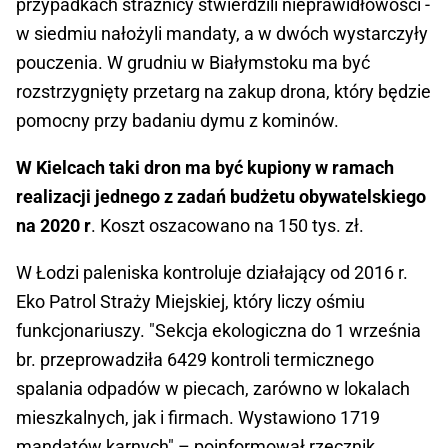
przypadkach strażnicy stwierdzili nieprawidłowości -
w siedmiu nałożyli mandaty, a w dwóch wystarczyły
pouczenia. W grudniu w Białymstoku ma być
rozstrzygnięty przetarg na zakup drona, który będzie
pomocny przy badaniu dymu z kominów.
W Kielcach taki dron ma być kupiony w ramach
realizacji jednego z zadań budżetu obywatelskiego
na 2020 r
. Koszt oszacowano na 150 tys. zł.
W Łodzi paleniska kontroluje działający od 2016 r.
Eko Patrol Straży Miejskiej, który liczy ośmiu
funkcjonariuszy. "Sekcja ekologiczna do 1 września
br. przeprowadziła 6429 kontroli termicznego
spalania odpadów w piecach, zarówno w lokalach
mieszkalnych, jak i firmach. Wystawiono 1719
mandatów karnych" – poinformował rzecznik