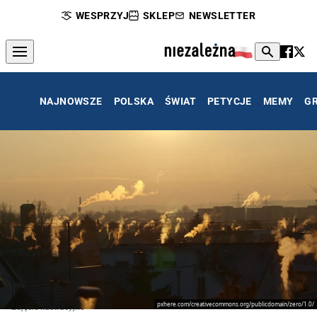
WESPRZYJ
SKLEP
NEWSLETTER
NAJNOWSZE
POLSKA
ŚWIAT
PETYCJE
MEMY
G
pxhere.com/creativecommons.org/publicdomain/zero/1.0/
Zdjęcie ilustracyjne