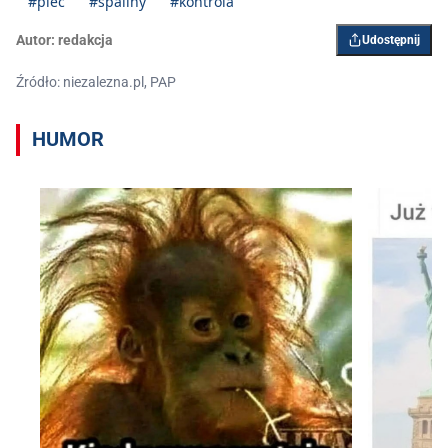
#piec
#spaliny
#kontrola
Autor:
redakcja
Udostępnij
Źródło: niezalezna.pl, PAP
HUMOR