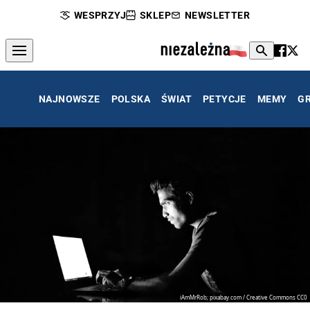
WESPRZYJ
SKLEP
NEWSLETTER
NAJNOWSZE
POLSKA
ŚWIAT
PETYCJE
MEMY
G
iAmMrRob; pixabay.com / Creative Commons CC0