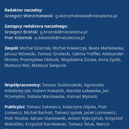
Redaktor naczelny:
Grzegorz Wierzchołowski
g.wierzcholowski@niezalezna.pl
Zastępcy redaktora naczelnego:
Grzegorz Broński
g.bronski@niezalezna.pl
Piotr Kotomski
p.kotomski@niezalezna.pl
Zespół:
Michał Dzierżak, Michał Kowalczyk, Beata Mańkowska,
Janusz Milewski, Tomasz Grodecki, Sabina Treffler, Aleksander
Mimier, Przemysław Obłuski, Magdalena Żuraw, Anna Zyzek,
Mateusz Mol, Mateusz Święcicki
Współpracownicy:
Tomasz Duklanowski, Agnieszka
Kołodziejczyk, Hubert Kowalski, Mariola Łukawska, Jan
Przemyłski, Natalia Wasilewska, Konrad Wysocki
Publicyści:
Tomasz Sakiewicz, Katarzyna Gójska, Piotr
Lisiewicz, Michał Rachoń, Tomasz Łysiak, Jacek Liziniewicz,
Piotr Nisztor, Adrian Stankowski, Antoni Rybczyński, Krzysztof
Wołodźko, Krzysztof Karnkowski, Tomasz Teluk, Marcin