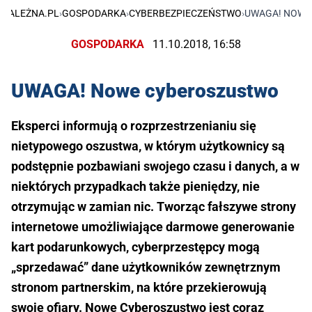
EZALEŻNA.PL
›
GOSPODARKA
›
CYBERBEZPIECZEŃSTWO
›
UWAGA! NOWE
GOSPODARKA
11.10.2018, 16:58
UWAGA! Nowe cyberoszustwo
Eksperci informują o rozprzestrzenianiu się
nietypowego oszustwa, w którym użytkownicy są
podstępnie pozbawiani swojego czasu i danych, a w
niektórych przypadkach także pieniędzy, nie
otrzymując w zamian nic. Tworząc fałszywe strony
internetowe umożliwiające darmowe generowanie
kart podarunkowych, cyberprzestępcy mogą
„sprzedawać” dane użytkowników zewnętrznym
stronom partnerskim, na które przekierowują
swoje ofiary. Nowe Cyberoszustwo jest coraz