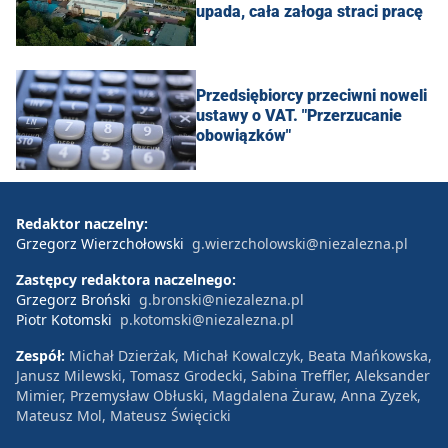
upada, cała załoga straci pracę
Przedsiębiorcy przeciwni noweli
ustawy o VAT. "Przerzucanie
obowiązków"
Redaktor naczelny:
Grzegorz Wierzchołowski
g.wierzcholowski@niezalezna.pl
Zastępcy redaktora naczelnego:
Grzegorz Broński
g.bronski@niezalezna.pl
Piotr Kotomski
p.kotomski@niezalezna.pl
Zespół:
Michał Dzierżak, Michał Kowalczyk, Beata Mańkowska,
Janusz Milewski, Tomasz Grodecki, Sabina Treffler, Aleksander
Mimier, Przemysław Obłuski, Magdalena Żuraw, Anna Zyzek,
Mateusz Mol, Mateusz Święcicki