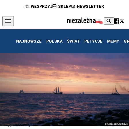
WESPRZYJ
SKLEP
NEWSLETTER
NAJNOWSZE
POLSKA
ŚWIAT
PETYCJE
MEMY
G
pixabay.com/rudi205
zdjęcie ilustracyjne