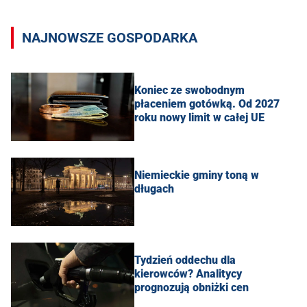
NAJNOWSZE GOSPODARKA
Koniec ze swobodnym
płaceniem gotówką. Od 2027
roku nowy limit w całej UE
Niemieckie gminy toną w
długach
Tydzień oddechu dla
kierowców? Analitycy
prognozują obniżki cen